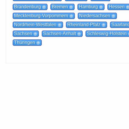
Brandenburg
Bremen
Hamburg
Hessen
Mecklenburg-Vorpommern
Niedersachsen
Nordrhein-Westfalen
Rheinland-Pfalz
Saarlan
Sachsen
Sachsen-Anhalt
Schleswig-Holstein
Thüringen