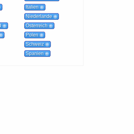
Italien
Niederlande
d
Österreich
Polen
Schweiz
Spanien