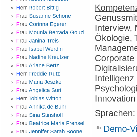
Kompetenz
H
err
Robert Bittig
F
rau
Susanne Schöne
Genussmitt
F
rau
Corinna Egerer
Interview,
F
rau
Mounia Berrada-Gouzi
Ökologie, 
F
rau
Janina Treis
Managemen
F
rau
Isabel Werdin
Corporate 
F
rau
Nadine Kreutzer
F
rau
Ariane Bertz
Digitalisie
H
err
Freddie Rutz
Intelligen
F
rau
Maria Jeszke
Psychologi
F
rau
Angelica Suri
Innovation
H
err
Tobias Witton
F
rau
Annika de Buhr
Sprachen
F
rau
Sina Stinshoff
F
rau
Beatrice Maria Frensel
Demo-Vid
F
rau
Jennifer Sarah Boone