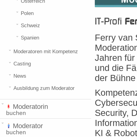
Österreich
Polen
IT-Profi
Fe
Schweiz
Ferry van S
Spanien
Moderation
Moderatoren mit Kompetenz
Jahren für
Casting
und die Fä
News
der Bühne 
Ausbildung zum Moderator
Kompetenzf
Cybersecu
Moderatorin
Security, 
buchen
Information
Moderator
KI & Robot
buchen