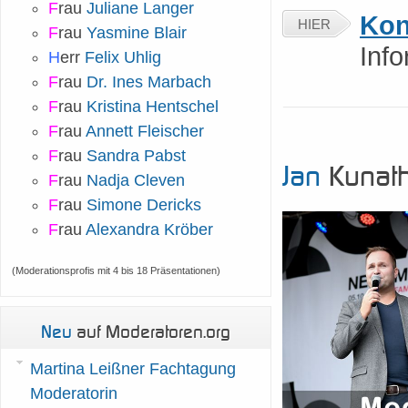
F
rau
Juliane Langer
Kon
HIER
F
rau
Yasmine Blair
Inf
H
err
Felix Uhlig
F
rau
Dr. Ines Marbach
F
rau
Kristina Hentschel
F
rau
Annett Fleischer
F
rau
Sandra Pabst
Jan
Kunath
F
rau
Nadja Cleven
F
rau
Simone Dericks
F
rau
Alexandra Kröber
(Moderationsprofis mit 4 bis 18 Präsentationen)
Neu
auf Moderatoren.org
Martina Leißner Fachtagung
Moderatorin