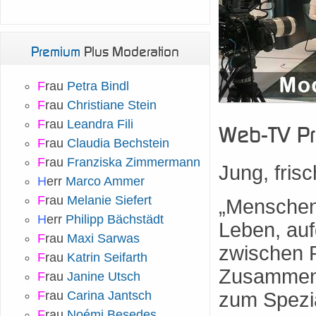
Premium
Plus Moderation
F
rau
Petra Bindl
F
rau
Christiane Stein
F
rau
Leandra Fili
Web-TV Pr
F
rau
Claudia Bechstein
F
rau
Franziska Zimmermann
Jung, frisc
H
err
Marco Ammer
F
rau
Melanie Siefert
„Menschen 
H
err
Philipp Bächstädt
Leben, auf
F
rau
Maxi Sarwas
zwischen P
F
rau
Katrin Seifarth
Zusammenb
F
rau
Janine Utsch
F
rau
Carina Jantsch
zum Spezi
F
rau
Noémi Besedes