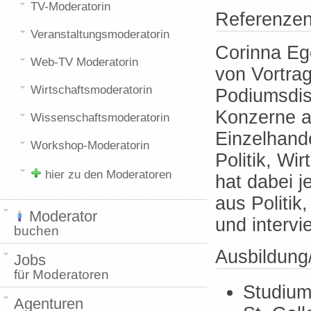
TV-Moderatorin
Referenze
Veranstaltungsmoderatorin
Corinna Ege
Web-TV Moderatorin
von Vortra
Wirtschaftsmoderatorin
Podiumsdis
Konzerne a
Wissenschaftsmoderatorin
Einzelhande
Workshop-Moderatorin
Politik, Wi
hier zu den Moderatoren
hat dabei 
aus Politik,
Moderator
und intervi
buchen
Ausbildung
Jobs
für Moderatoren
Studium 
Agenturen