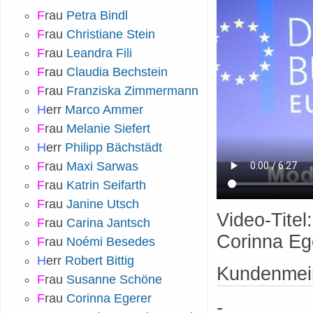
F
rau
Petra Bindl
F
rau
Christiane Stein
F
rau
Leandra Fili
F
rau
Claudia Bechstein
F
rau
Franziska Zimmermann
H
err
Marco Ammer
F
rau
Melanie Siefert
H
err
Philipp Bächstädt
F
rau
Maxi Sarwas
F
rau
Katrin Seifarth
F
rau
Janine Utsch
Video-Titel
F
rau
Carina Jantsch
Corinna Eg
F
rau
Noémi Besedes
H
err
Robert Bittig
Kundenmei
F
rau
Susanne Schöne
F
rau
Corinna Egerer
-