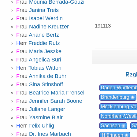
F
rau
Mounia Berrada-Gouzi
F
rau
Janina Treis
F
rau
Isabel Werdin
191113
F
rau
Nadine Kreutzer
F
rau
Ariane Bertz
H
err
Freddie Rutz
F
rau
Maria Jeszke
F
rau
Angelica Suri
H
err
Tobias Witton
Reg
F
rau
Annika de Buhr
F
rau
Sina Stinshoff
Baden-Württem
F
rau
Beatrice Maria Frensel
Brandenburg
F
rau
Jennifer Sarah Boone
Mecklenburg-V
F
rau
Juliane Langer
Nordrhein-Westf
F
rau
Yasmine Blair
H
err
Felix Uhlig
Sachsen
Sa
F
rau
Dr. Ines Marbach
Thüringen