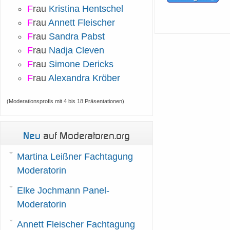
F
rau
Kristina Hentschel
F
rau
Annett Fleischer
F
rau
Sandra Pabst
F
rau
Nadja Cleven
F
rau
Simone Dericks
F
rau
Alexandra Kröber
(Moderationsprofis mit 4 bis 18 Präsentationen)
Neu
auf Moderatoren.org
Martina Leißner Fachtagung
Moderatorin
Elke Jochmann Panel-
Moderatorin
Annett Fleischer Fachtagung