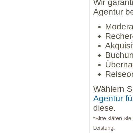
Wir garant
Agentur be
Modera
Recher
Akquis
Buchun
Überna
Reiseo
Wählern Si
Agentur f
diese.
*Bitte klären Si
Leistung.