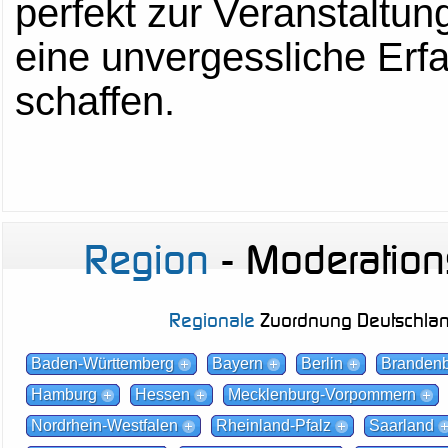
perfekt zur Veranstaltu
eine unvergessliche Erfah
schaffen.
Region
- Moderations
Regionale
Zuordnung Deutschla
Baden-Württemberg
Bayern
Berlin
Branden
Hamburg
Hessen
Mecklenburg-Vorpommern
Nordrhein-Westfalen
Rheinland-Pfalz
Saarland