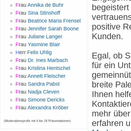
F
rau
Annika de Buhr
begeistert
F
rau
Sina Stinshoff
vertrauen
F
rau
Beatrice Maria Frensel
positive 
F
rau
Jennifer Sarah Boone
Kunden.
F
rau
Juliane Langer
F
rau
Yasmine Blair
H
err
Felix Uhlig
Egal, ob S
F
rau
Dr. Ines Marbach
für ein Un
F
rau
Kristina Hentschel
gemeinnüt
F
rau
Annett Fleischer
breite Pal
F
rau
Sandra Pabst
F
rau
Nadja Cleven
Ihnen helf
F
rau
Simone Dericks
Kontaktier
F
rau
Alexandra Kröber
mehr über
erfahren 
(Moderationsprofis mit 4 bis 18 Präsentationen)