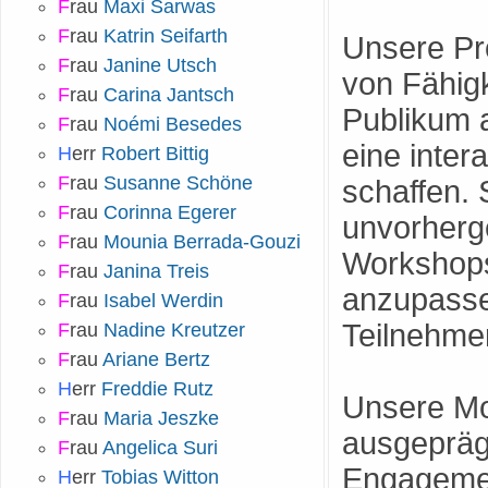
F
rau
Maxi Sarwas
F
rau
Katrin Seifarth
Unsere Pro
F
rau
Janine Utsch
von Fähigk
F
rau
Carina Jantsch
Publikum 
F
rau
Noémi Besedes
eine inter
H
err
Robert Bittig
F
rau
Susanne Schöne
schaffen. 
F
rau
Corinna Egerer
unvorherg
F
rau
Mounia Berrada-Gouzi
Workshops
F
rau
Janina Treis
anzupassen
F
rau
Isabel Werdin
Teilnehmer
F
rau
Nadine Kreutzer
F
rau
Ariane Bertz
H
err
Freddie Rutz
Unsere Mo
F
rau
Maria Jeszke
ausgepräg
F
rau
Angelica Suri
Engagemen
H
err
Tobias Witton