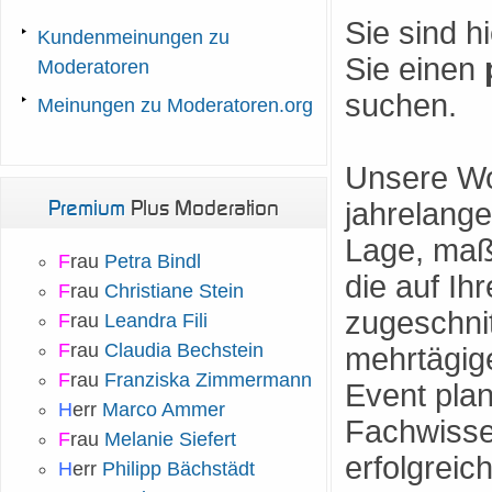
Sie sind h
Kundenmeinungen zu
Sie einen
Moderatoren
suchen.
Meinungen zu Moderatoren.org
Unsere Wo
Premium
Plus Moderation
jahrelange
Lage, maß
F
rau
Petra Bindl
die auf Ih
F
rau
Christiane Stein
zugeschnit
F
rau
Leandra Fili
F
rau
Claudia Bechstein
mehrtägig
F
rau
Franziska Zimmermann
Event pla
H
err
Marco Ammer
Fachwisse
F
rau
Melanie Siefert
erfolgreic
H
err
Philipp Bächstädt