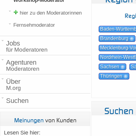
Workshop-Moderator
hier zu den Moderatorinnen
Reg
Fernsehmoderator
Baden-Württem
Brandenburg
Jobs
Mecklenburg-V
für Moderatoren
Nordrhein-Westf
Agenturen
Sachsen
Sa
Moderatoren
Thüringen
Über
M.org
Suchen
Suchen
Meinungen
von Kunden
Lesen Sie hier: