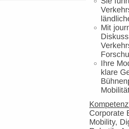
Sie führ
Verkehr
ländlich
Mit jour
Diskuss
Verkehrs
Forschu
Ihre Mo
klare G
Bühnenp
Mobilit
Kompetenzf
Corporate E
Mobility, Di