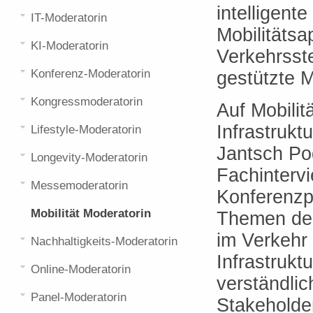
intelligent
IT-Moderatorin
Mobilitätsa
KI-Moderatorin
Verkehrsst
Konferenz-Moderatorin
gestützte M
Kongressmoderatorin
Auf Mobili
Infrastrukt
Lifestyle-Moderatorin
Jantsch Po
Longevity-Moderatorin
Fachintervi
Messemoderatorin
Konferenzp
Mobilität Moderatorin
Themen der 
im Verkehr 
Nachhaltigkeits-Moderatorin
Infrastrukt
Online-Moderatorin
verständli
Panel-Moderatorin
Stakeholde