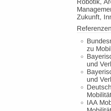
Robotik, A
Management
Zukunft, In
Referenze
Bundesm
zu Mobil
Bayeris
und Ver
Bayeris
und Ver
Deutsche
Mobilit
IAA Mob
Mobilitä