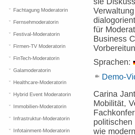
sie Diskuss
Verwaltung
Fachtagung Moderatorin
dialogorient
Fernsehmoderatorin
für Moderat
Festival-Moderatorin
Business Co
Firmen-TV Moderatorin
Vorbereitu
FinTech-Moderatorin
Sprachen:
Galamoderatorin
Demo-Vid
Healthcare-Moderatorin
Carina Jan
Hybrid Event Moderatorin
Mobilität, 
Immobilien-Moderatorin
Fachkonfer
Infrastruktur-Moderatorin
politischen
wie modern
Infotainment-Moderatorin