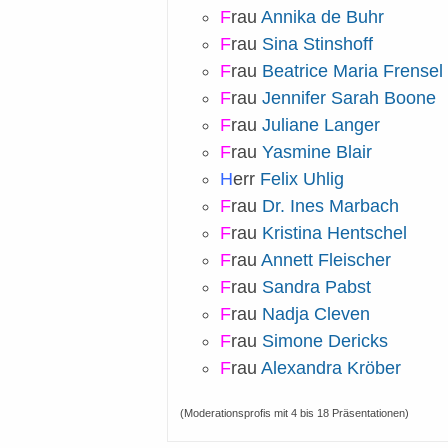
F
rau
Annika de Buhr
F
rau
Sina Stinshoff
F
rau
Beatrice Maria Frensel
F
rau
Jennifer Sarah Boone
F
rau
Juliane Langer
F
rau
Yasmine Blair
H
err
Felix Uhlig
F
rau
Dr. Ines Marbach
F
rau
Kristina Hentschel
F
rau
Annett Fleischer
F
rau
Sandra Pabst
F
rau
Nadja Cleven
F
rau
Simone Dericks
F
rau
Alexandra Kröber
(Moderationsprofis mit 4 bis 18 Präsentationen)