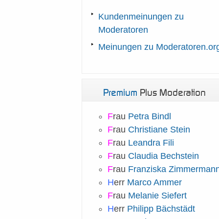
Kundenmeinungen zu
Moderatoren
Meinungen zu Moderatoren.or
Premium
Plus Moderation
F
rau
Petra Bindl
F
rau
Christiane Stein
F
rau
Leandra Fili
F
rau
Claudia Bechstein
F
rau
Franziska Zimmerman
H
err
Marco Ammer
F
rau
Melanie Siefert
H
err
Philipp Bächstädt