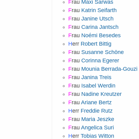
F
rau
Maxi Sarwas
F
rau
Katrin Seifarth
F
rau
Janine Utsch
F
rau
Carina Jantsch
F
rau
Noémi Besedes
H
err
Robert Bittig
F
rau
Susanne Schöne
F
rau
Corinna Egerer
F
rau
Mounia Berrada-Gouzi
F
rau
Janina Treis
F
rau
Isabel Werdin
F
rau
Nadine Kreutzer
F
rau
Ariane Bertz
H
err
Freddie Rutz
F
rau
Maria Jeszke
F
rau
Angelica Suri
H
err
Tobias Witton