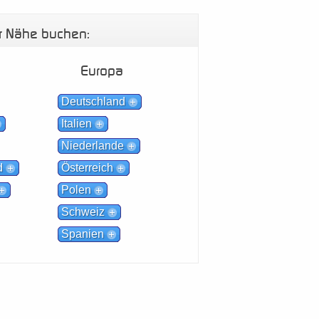
er Nähe buchen:
Europa
Deutschland
Italien
Niederlande
d
Österreich
Polen
Schweiz
Spanien