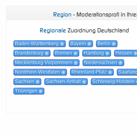
Region
- Moderationsprofi in Ihr
Regionale
Zuordnung Deutschland
Baden-Württemberg
Bayern
Berlin
Brandenburg
Bremen
Hamburg
Hessen
Mecklenburg-Vorpommern
Niedersachsen
Nordrhein-Westfalen
Rheinland-Pfalz
Saarlan
Sachsen
Sachsen-Anhalt
Schleswig-Holstein
Thüringen