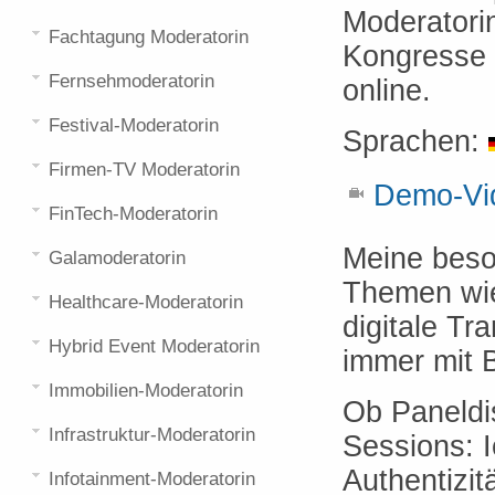
Moderatori
Fachtagung Moderatorin
Kongresse u
Fernsehmoderatorin
online.
Festival-Moderatorin
Sprachen:
Firmen-TV Moderatorin
Demo-Vid
FinTech-Moderatorin
Meine beson
Galamoderatorin
Themen wie
Healthcare-Moderatorin
digitale Tr
Hybrid Event Moderatorin
immer mit B
Immobilien-Moderatorin
Ob Paneldi
Infrastruktur-Moderatorin
Sessions: 
Authentizit
Infotainment-Moderatorin