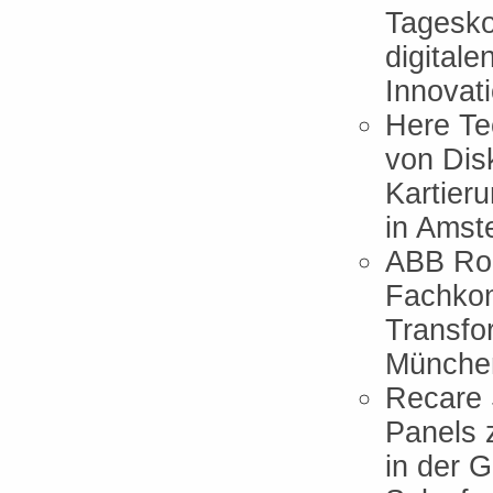
Tagesko
digital
Innovat
Here Te
von Dis
Kartier
in Amst
ABB Rob
Fachkon
Transfo
Münche
Recare 
Panels 
in der 