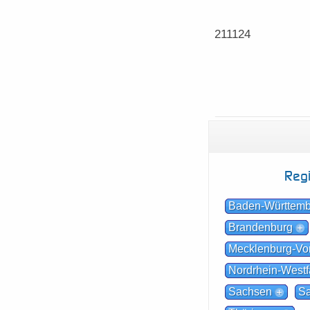
211124
Reg
Baden-Württem
Brandenburg
Mecklenburg-V
Nordrhein-Westf
Sachsen
Sa