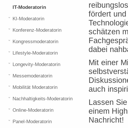
reibungslos
IT-Moderatorin
fördert un
KI-Moderatorin
Technologi
Konferenz-Moderatorin
schätzen m
Fachgesprä
Kongressmoderatorin
dabei nahba
Lifestyle-Moderatorin
Mit einer M
Longevity-Moderatorin
selbstverst
Messemoderatorin
Diskussione
Mobilität Moderatorin
auch inspir
Nachhaltigkeits-Moderatorin
Lassen Sie
einem Highl
Online-Moderatorin
Nachricht!
Panel-Moderatorin