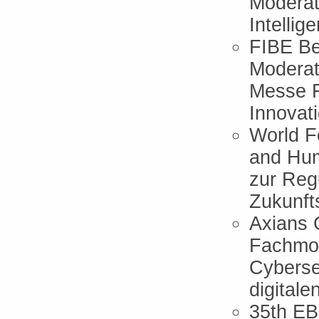
Moderat
Intelli
FIBE Ber
Moderat
Messe F
Innovat
World F
and Hum
zur Regu
Zukunft
Axians 
Fachmod
Cyberse
digital
35th EB