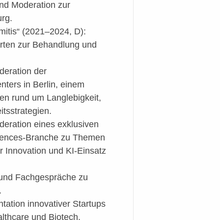
nd Moderation zur
rg.
mitis“ (2021–2024, D):
rten zur Behandlung und
deration der
ters in Berlin, einem
en rund um Langlebigkeit,
tsstrategien.
deration eines exklusiven
ciences-Branche zu Themen
er Innovation und KI-Einsatz
s und Fachgespräche zu
.
tation innovativer Startups
lthcare und Biotech.