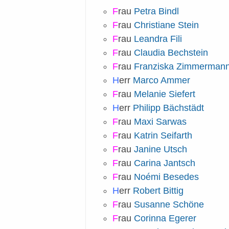
F
rau
Petra Bindl
F
rau
Christiane Stein
F
rau
Leandra Fili
F
rau
Claudia Bechstein
F
rau
Franziska Zimmerman
H
err
Marco Ammer
F
rau
Melanie Siefert
H
err
Philipp Bächstädt
F
rau
Maxi Sarwas
F
rau
Katrin Seifarth
F
rau
Janine Utsch
F
rau
Carina Jantsch
F
rau
Noémi Besedes
H
err
Robert Bittig
F
rau
Susanne Schöne
F
rau
Corinna Egerer