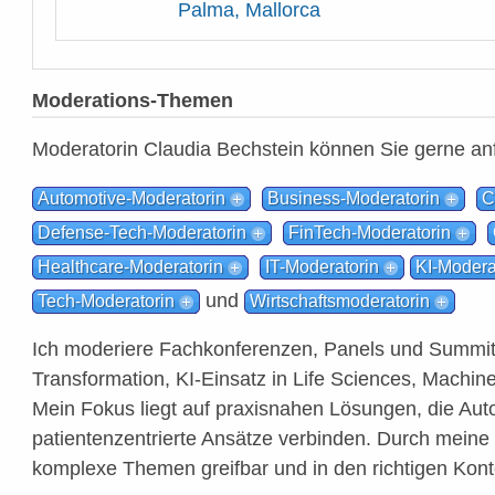
Palma, Mallorca
Moderations-Themen
Moderatorin Claudia Bechstein können Sie gerne an
Automotive-Moderatorin
Business-Moderatorin
C
Defense-Tech-Moderatorin
FinTech-Moderatorin
Healthcare-Moderatorin
IT-Moderatorin
KI-Modera
und
Tech-Moderatorin
Wirtschaftsmoderatorin
Ich moderiere Fachkonferenzen, Panels und Summits
Transformation, KI-Einsatz in Life Sciences, Machin
Mein Fokus liegt auf praxisnahen Lösungen, die Aut
patientenzentrierte Ansätze verbinden. Durch mein
komplexe Themen greifbar und in den richtigen Kont