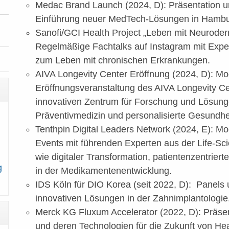
Medac Brand Launch (2024, D): Präsentation u
Einführung neuer MedTech-Lösungen in Hambu
Sanofi/GCI Health Project „Leben mit Neuroder
Regelmäßige Fachtalks auf Instagram mit Expe
zum Leben mit chronischen Erkrankungen.
AIVA Longevity Center Eröffnung (2024, D): Mo
Eröffnungsveranstaltung des AIVA Longevity Cen
innovativen Zentrum für Forschung und Lösung
Präventivmedizin und personalisierte Gesundhei
Tenthpin Digital Leaders Network (2024, E): Mo
Events mit führenden Experten aus der Life-S
wie digitaler Transformation, patientenzentriert
g
in der Medikamentenentwicklung.
IDS Köln für DIO Korea (seit 2022, D): Panel
innovativen Lösungen in der Zahnimplantologie
Merck KG Fluxum Accelerator (2022, D): Präsen
und deren Technologien für die Zukunft von Hea