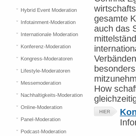
wirtschaft
Hybrid Event Moderation
gesamte K
Infotainment-Moderation
auch das 
Internationale Moderation
mittelstän
Konferenz-Moderation
internatio
Verbänden.
Kongress-Moderatoren
besonders 
Lifestyle-Moderatoren
mitzunehm
Messemoderation
How schaff
Nachhaltigkeits-Moderation
gleichzeiti
Online-Moderation
Kon
HIER
Panel-Moderation
Inf
Podcast-Moderation