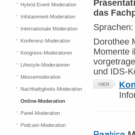
Präsentat
Hybrid Event Moderation
das Fachp
Infotainment-Moderation
Sprachen
Internationale Moderation
Dorothee M
Konferenz-Moderation
Momente i
Kongress-Moderatoren
vorgetrag
Lifestyle-Moderatoren
und IDS-Kö
Messemoderation
Kon
HIER
Nachhaltigkeits-Moderation
Inf
Online-Moderation
Panel-Moderation
Podcast-Moderation
Beatrice
Ma