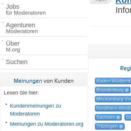
Jobs
Inf
für Moderatoren
Agenturen
Moderatoren
Über
M.org
Suchen
Reg
Meinungen
von Kunden
Baden-Württem
Brandenburg
Lesen Sie hier:
Mecklenburg-V
Kundenmeinungen zu
Nordrhein-Westf
Moderatoren
Sachsen
Sa
Meinungen zu Moderatoren.org
Thüringen