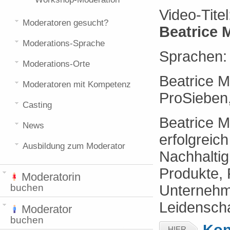
Video-Tite
Moderatoren gesucht?
Beatrice 
Moderations-Sprache
Sprachen
Moderations-Orte
Beatrice M
Moderatoren mit Kompetenz
ProSieben,
Casting
Beatrice M
News
erfolgreic
Ausbildung zum Moderator
Nachhalti
Produkte, 
Moderatorin
buchen
Unternehme
Leidenscha
Moderator
buchen
Kon
HIER