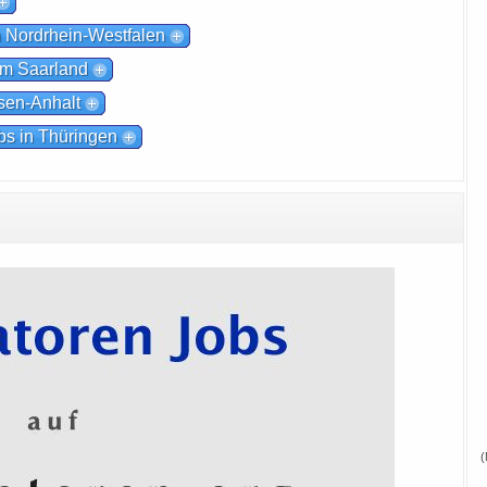
n Nordrhein-Westfalen
im Saarland
sen-Anhalt
bs in Thüringen
(