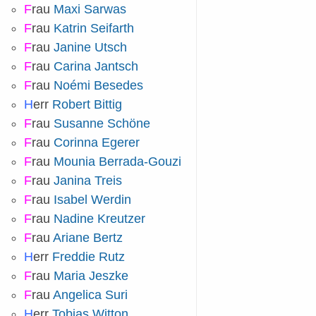
F
rau
Maxi Sarwas
F
rau
Katrin Seifarth
F
rau
Janine Utsch
F
rau
Carina Jantsch
F
rau
Noémi Besedes
H
err
Robert Bittig
F
rau
Susanne Schöne
F
rau
Corinna Egerer
F
rau
Mounia Berrada-Gouzi
F
rau
Janina Treis
F
rau
Isabel Werdin
F
rau
Nadine Kreutzer
F
rau
Ariane Bertz
H
err
Freddie Rutz
F
rau
Maria Jeszke
F
rau
Angelica Suri
H
err
Tobias Witton