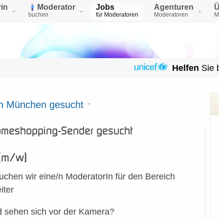
in
Moderator
Jobs
Agenturen
Ü
buchen
für Moderatoren
Moderatoren
M
Helfen
Sie 
in München gesucht
omeshopping-Sender gesucht
(m/w)
chen wir eine/n ModeratorIn für den Bereich
iter
d sehen sich vor der Kamera?