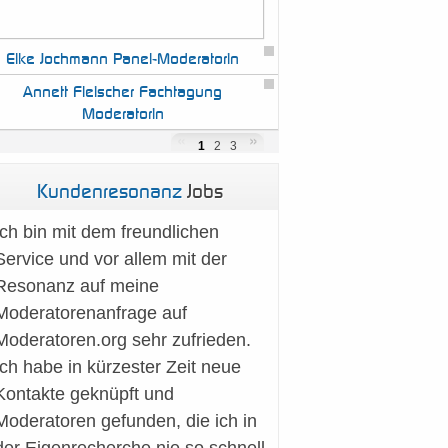
Elke
Jochmann Panel-Moderatorin
Annett
Fleischer Fachtagung
Moderatorin
1
2
3
Kundenresonanz
Jobs
Panel-Profi
Elke Jochmann
:
Ich bin mit dem freundlichen
Ich moderiere mit Präsenz,
Service und vor allem mit der
Moderatorin
für
Empathie und Struktur, damit
Resonanz auf meine
Fachtagungen
Annett
aus Gesprächen echte
Moderatorenanfrage auf
Fleischer:
Verbindungen und aus
Moderatoren.org sehr zufrieden.
Veranstaltungen...
Moderatorin für Panels,
Ich habe in kürzester Zeit neue
Podiumsdiskussionen und
Kontakte geknüpft und
Weitere Informationen...
Fachkonferenzen –...
Moderatoren gefunden, die ich in