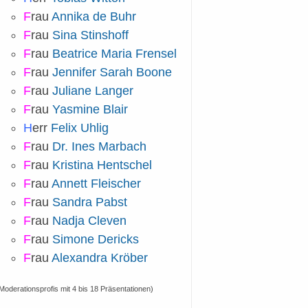
F
rau
Annika de Buhr
F
rau
Sina Stinshoff
F
rau
Beatrice Maria Frensel
F
rau
Jennifer Sarah Boone
F
rau
Juliane Langer
F
rau
Yasmine Blair
H
err
Felix Uhlig
F
rau
Dr. Ines Marbach
F
rau
Kristina Hentschel
F
rau
Annett Fleischer
F
rau
Sandra Pabst
F
rau
Nadja Cleven
F
rau
Simone Dericks
F
rau
Alexandra Kröber
Moderationsprofis mit 4 bis 18 Präsentationen)