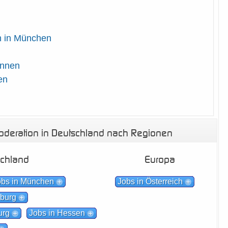
n in München
innen
en
deration in Deutschland nach Regionen
schland
Europa
obs in München
Jobs in Österreich
nburg
urg
Jobs in Hessen