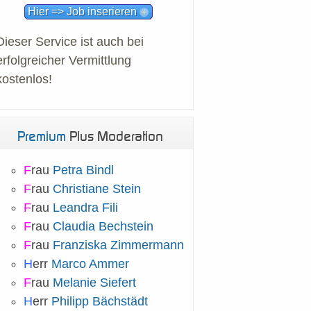
Hier => Job inserieren
Dieser Service ist auch bei
erfolgreicher Vermittlung
kostenlos!
Premium
Plus Moderation
F
rau
Petra Bindl
F
rau
Christiane Stein
F
rau
Leandra Fili
F
rau
Claudia Bechstein
F
rau
Franziska Zimmermann
H
err
Marco Ammer
F
rau
Melanie Siefert
H
err
Philipp Bächstädt