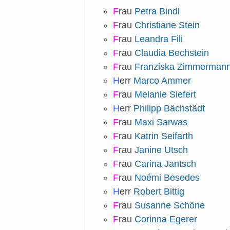
F
rau
Petra Bindl
F
rau
Christiane Stein
F
rau
Leandra Fili
F
rau
Claudia Bechstein
F
rau
Franziska Zimmerman
H
err
Marco Ammer
F
rau
Melanie Siefert
H
err
Philipp Bächstädt
F
rau
Maxi Sarwas
F
rau
Katrin Seifarth
F
rau
Janine Utsch
F
rau
Carina Jantsch
F
rau
Noémi Besedes
H
err
Robert Bittig
F
rau
Susanne Schöne
F
rau
Corinna Egerer