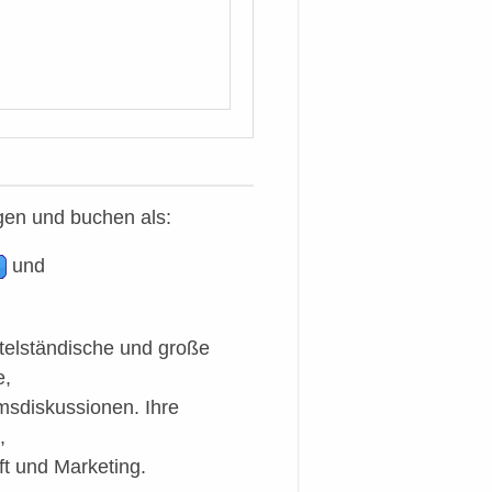
gen und buchen als:
und
ttelständische und große
e,
msdiskussionen. Ihre
,
t und Marketing.