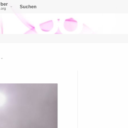
ber
Suchen
.org