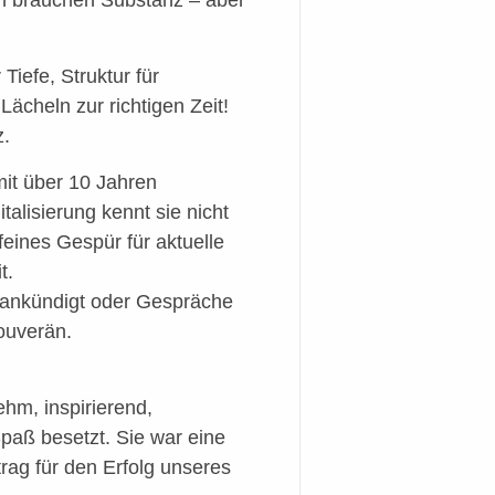
n brauchen Substanz – aber
iefe, Struktur für
ächeln zur richtigen Zeit!
z.
it über 10 Jahren
talisierung kennt sie nicht
feines Gespür für aktuelle
t.
r ankündigt oder Gespräche
souverän.
hm, inspirierend,
aß besetzt. Sie war eine
rag für den Erfolg unseres