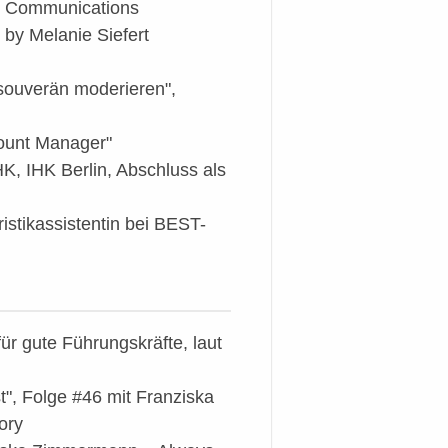
ig Communications
 by Melanie Siefert
souverän moderieren",
count Manager"
K, IHK Berlin, Abschluss als
istikassistentin bei BEST-
für gute Führungskräfte, laut
", Folge #46 mit Franziska
ory