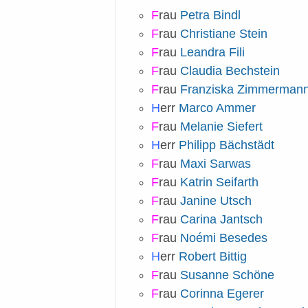
F
rau
Petra Bindl
F
rau
Christiane Stein
F
rau
Leandra Fili
F
rau
Claudia Bechstein
F
rau
Franziska Zimmerman
H
err
Marco Ammer
F
rau
Melanie Siefert
H
err
Philipp Bächstädt
F
rau
Maxi Sarwas
F
rau
Katrin Seifarth
F
rau
Janine Utsch
F
rau
Carina Jantsch
F
rau
Noémi Besedes
H
err
Robert Bittig
F
rau
Susanne Schöne
F
rau
Corinna Egerer