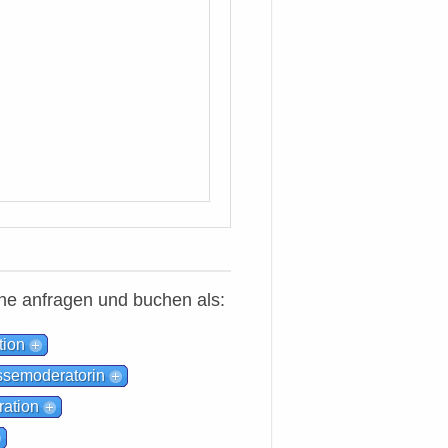
e anfragen und buchen als:
tion
semoderatorin
ration