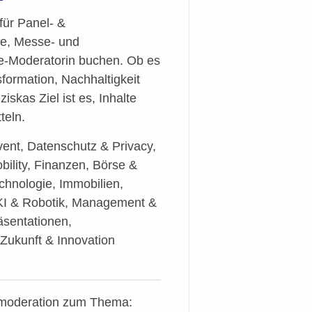
ür Panel- &
he, Messe- und
e-Moderatorin buchen. Ob es
sformation, Nachhaltigkeit
skas Ziel ist es, Inhalte
teln.
ent, Datenschutz & Privacy,
obility, Finanzen, Börse &
chnologie, Immobilien,
 KI & Robotik, Management &
äsentationen,
 Zukunft & Innovation
elmoderation zum Thema: