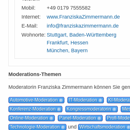
Mobil:
+49 0179 7555582
Internet:
www.FranziskaZimmermann.de
E-Mail:
info@franziskazimmermann.de
Wohnorte:
Stuttgart, Baden-Württemberg
Frankfurt, Hessen
München, Bayern
Moderations-Themen
Moderatorin Franziska Zimmermann können Sie gern
Automotive-Moderation
IT-Moderation
KI-Modera
Konferenz-Moderation
Kongressmoderatorin
Mes
Online-Moderation
Panel-Moderation
Profi-Mode
und
Technologie-Moderation
Wirtschaftsmoderation