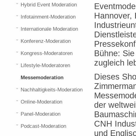
Eventmodera
Hybrid Event Moderation
Hannover, B
Infotainment-Moderation
Industrieu
Internationale Moderation
Dienstleist
Konferenz-Moderation
Pressekonf
Bühne: Sie 
Kongress-Moderatoren
zugleich le
Lifestyle-Moderatoren
Dieses Sho
Messemoderation
Zimmermann
Nachhaltigkeits-Moderation
Messemoder
Online-Moderation
der weltwe
Baumaschin
Panel-Moderation
CNH Industr
Podcast-Moderation
und Englisc