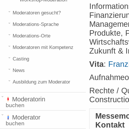
Informatio
Moderatoren gesucht?
Finanzierun
Management
Moderations-Sprache
Produkte, 
Moderations-Orte
Wirtschafts
Moderatoren mit Kompetenz
Zukunft & 
Casting
Vita
:
Franz
News
Aufnahmeor
Ausbildung zum Moderator
Rechte / Q
Constructi
Moderatorin
buchen
Messemo
Moderator
buchen
Kontakt