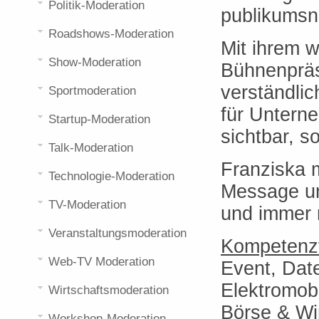
Politik-Moderation
publikumsn
Roadshows-Moderation
Mit ihrem w
Show-Moderation
Bühnenpräs
verständlic
Sportmoderation
für Unterne
Startup-Moderation
sichtbar, s
Talk-Moderation
Franziska m
Technologie-Moderation
Message un
TV-Moderation
und immer 
Veranstaltungsmoderation
Kompetenzf
Web-TV Moderation
Event, Date
Elektromobi
Wirtschaftsmoderation
Börse & Wi
Workshop-Moderation