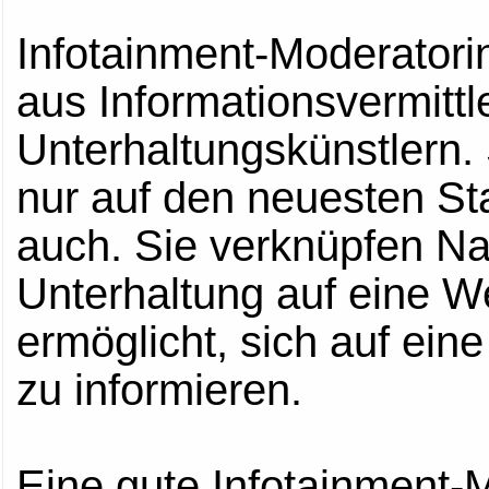
Infotainment-Moderatori
aus Informationsvermittl
Unterhaltungskünstlern.
nur auf den neuesten St
auch. Sie verknüpfen Na
Unterhaltung auf eine W
ermöglicht, sich auf ein
zu informieren.
Eine gute Infotainment-Mo