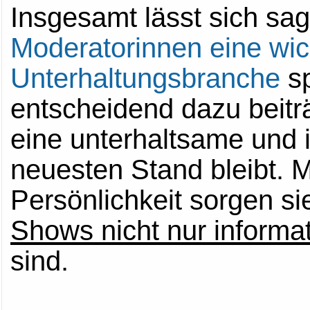
Insgesamt lässt sich sa
Moderatorinnen eine wich
Unterhaltungsbranche
sp
entscheidend dazu beitr
eine unterhaltsame und
neuesten Stand bleibt. M
Persönlichkeit sorgen si
Shows nicht nur informa
sind.