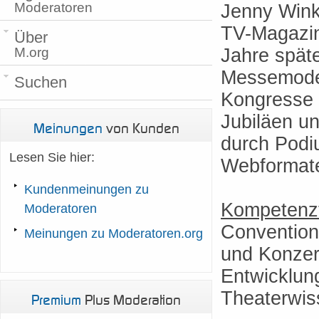
Moderatoren
Jenny Wink
TV-Magazin
Über
M.org
Jahre spät
Messemodera
Suchen
Kongresse 
Jubiläen un
Meinungen
von Kunden
durch Podi
Lesen Sie hier:
Webformat
Kundenmeinungen zu
Kompetenzf
Moderatoren
Conventions
Meinungen zu Moderatoren.org
und Konzer
Entwicklun
Theaterwis
Premium
Plus Moderation