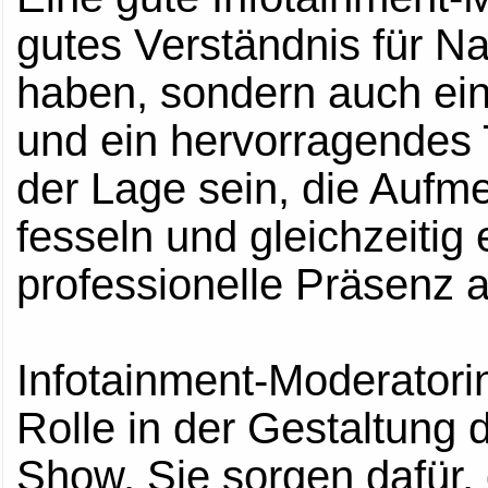
gutes Verständnis für N
haben, sondern auch ein
und ein hervorragendes 
der Lage sein, die Aufm
fesseln und gleichzeiti
professionelle Präsenz 
Infotainment-Moderatori
Rolle in der Gestaltung d
Show. Sie sorgen dafür, 