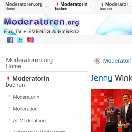
Moderatoren.org
Moderatorin
Moderator
Home
buchen
buchen
Moderatoren.org
Moderatori
Home
Jenny
Winkl
Moderatorin
buchen
Moderatorin
Moderation
AI-Moderatorin