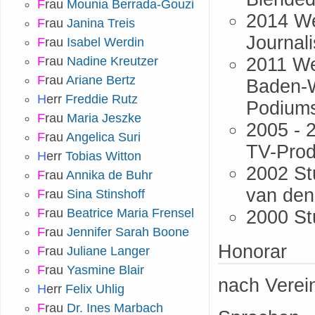
F
rau
Mounia Berrada-Gouzi
2014 We
F
rau
Janina Treis
Journal
F
rau
Isabel Werdin
F
rau
Nadine Kreutzer
2011 We
F
rau
Ariane Bertz
Baden-W
H
err
Freddie Rutz
Podiums
F
rau
Maria Jeszke
2005 - 
F
rau
Angelica Suri
TV-Prod
H
err
Tobias Witton
2002 St
F
rau
Annika de Buhr
van de
F
rau
Sina Stinshoff
F
rau
Beatrice Maria Frensel
2000 St
F
rau
Jennifer Sarah Boone
Honorar
F
rau
Juliane Langer
F
rau
Yasmine Blair
nach Verei
H
err
Felix Uhlig
F
rau
Dr. Ines Marbach