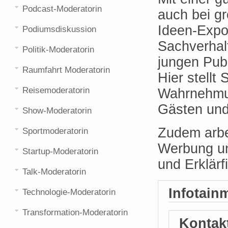
Podcast-Moderatorin
auch bei g
Ideen-Expo
Podiumsdiskussion
Sachverhal
Politik-Moderatorin
jungen Pub
Raumfahrt Moderatorin
Hier stellt
Reisemoderatorin
Wahrnehmun
Gästen und
Show-Moderatorin
Zudem arbei
Sportmoderatorin
Werbung un
Startup-Moderatorin
und Erklärf
Talk-Moderatorin
Infotain
Technologie-Moderatorin
Transformation-Moderatorin
Kontak