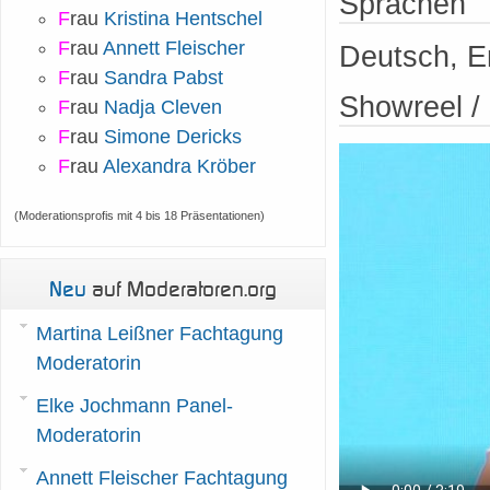
Sprachen
F
rau
Kristina Hentschel
F
rau
Annett Fleischer
Deutsch, E
F
rau
Sandra Pabst
Showreel 
F
rau
Nadja Cleven
F
rau
Simone Dericks
F
rau
Alexandra Kröber
(Moderationsprofis mit 4 bis 18 Präsentationen)
Neu
auf Moderatoren.org
Martina Leißner Fachtagung
Moderatorin
Elke Jochmann Panel-
Moderatorin
Annett Fleischer Fachtagung