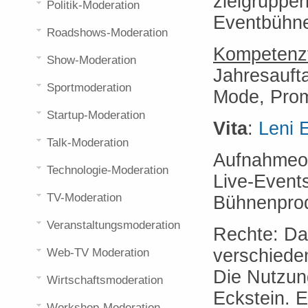
zielgruppen
Politik-Moderation
Eventbühnen
Roadshows-Moderation
Kompetenzf
Show-Moderation
Jahresaufta
Sportmoderation
Mode, Prom
Startup-Moderation
Vita
:
Leni 
Talk-Moderation
Aufnahmeor
Technologie-Moderation
Live-Event
TV-Moderation
Bühnenprod
Veranstaltungsmoderation
Rechte: Da
verschiede
Web-TV Moderation
Die Nutzung
Wirtschaftsmoderation
Eckstein. 
Workshop-Moderation