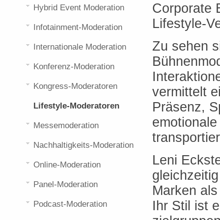
Corporate E
Hybrid Event Moderation
Lifestyle-V
Infotainment-Moderation
Zu sehen s
Internationale Moderation
Bühnenmode
Konferenz-Moderation
Interaktio
Kongress-Moderatoren
vermittelt 
Präsenz, Sp
Lifestyle-Moderatoren
emotionale 
Messemoderation
transportie
Nachhaltigkeits-Moderation
Leni Eckste
Online-Moderation
gleichzeiti
Panel-Moderation
Marken als 
Ihr Stil is
Podcast-Moderation