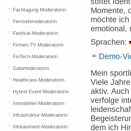
stiftet Ide
Momente, di
Fachtagung Moderatorin
möchte ich
Fernsehmoderatorin
emotional, 
Festival-Moderatorin
Sprachen:
Firmen-TV Moderatorin
Demo-Vid
FinTech-Moderatorin
Galamoderatorin
Mein sport
Healthcare-Moderatorin
Viele Jahr
aktiv. Auch
Hybrid Event Moderatorin
verfolge in
Immobilien-Moderatorin
leidenschaf
Infrastruktur-Moderatorin
Begeisteru
dem ich Hi
Infotainment-Moderatorin