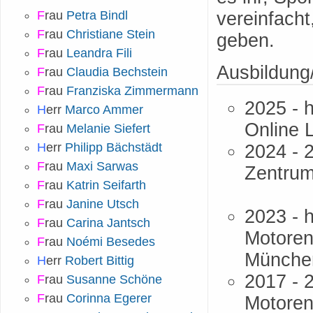
F
rau
Petra Bindl
vereinfacht
F
rau
Christiane Stein
geben.
F
rau
Leandra Fili
Ausbildung
F
rau
Claudia Bechstein
F
rau
Franziska Zimmermann
2025 - 
H
err
Marco Ammer
Online 
F
rau
Melanie Siefert
H
err
Philipp Bächstädt
2024 - 
F
rau
Maxi Sarwas
Zentrum
F
rau
Katrin Seifarth
F
rau
Janine Utsch
2023 - 
F
rau
Carina Jantsch
Motoren
F
rau
Noémi Besedes
Münche
H
err
Robert Bittig
2017 - 
F
rau
Susanne Schöne
F
rau
Corinna Egerer
Motoren