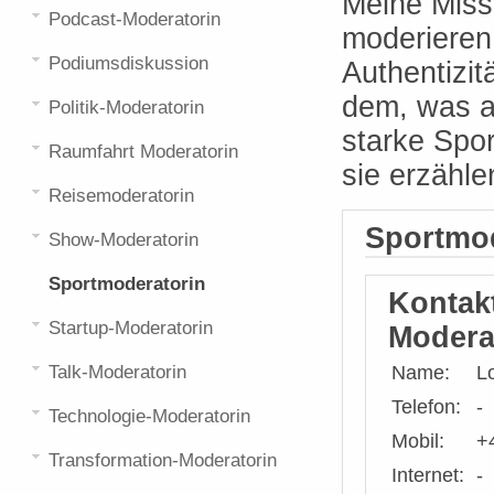
Meine Missi
Podcast-Moderatorin
moderieren
Podiumsdiskussion
Authentizit
dem, was a
Politik-Moderatorin
starke Spo
Raumfahrt Moderatorin
sie erzähle
Reisemoderatorin
Sportmod
Show-Moderatorin
Sportmoderatorin
Kontak
Startup-Moderatorin
Modera
Talk-Moderatorin
Name:
L
Telefon:
-
Technologie-Moderatorin
Mobil:
+
Transformation-Moderatorin
Internet:
-