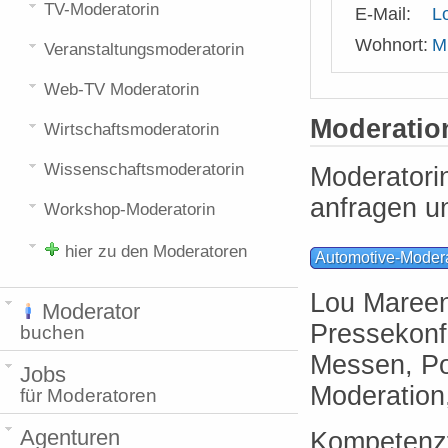
TV-Moderatorin
E-Mail:
L
Wohnort:
M
Veranstaltungsmoderatorin
Web-TV Moderatorin
Moderati
Wirtschaftsmoderatorin
Wissenschaftsmoderatorin
Moderatori
anfragen u
Workshop-Moderatorin
hier zu den Moderatoren
Automotive-Modera
Lou Mareen
Moderator
Pressekonf
buchen
Messen, Po
Jobs
Moderation
für Moderatoren
Agenturen
Kompetenzf