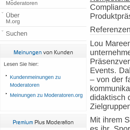
Moderatoren
Compliance
Über
Produktprä
M.org
Referenze
Suchen
Lou Mareen
unternehme
Meinungen
von Kunden
Präsenzvera
Lesen Sie hier:
Events. Dab
Kundenmeinungen zu
– von der f
Moderatoren
kommunikati
Meinungen zu Moderatoren.org
didaktisch 
Zielgruppe
Mit ihrem 
Premium
Plus Moderation
es ihr, Sp