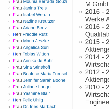
F
rau
Mounia Berrada-Gouzi
M GmbH
F
rau
Janina Treis
2016 - 
F
rau
Isabel Werdin
Werke A
F
rau
Nadine Kreutzer
2016 - 
F
rau
Ariane Bertz
Qualitä
H
err
Freddie Rutz
2015 - 
F
rau
Maria Jeszke
F
rau
Angelica Suri
Aktieng
H
err
Tobias Witton
2014 - 
F
rau
Annika de Buhr
Wirtsch
F
rau
Sina Stinshoff
2012 - 
F
rau
Beatrice Maria Frensel
Aktieng
F
rau
Jennifer Sarah Boone
2010 - 
F
rau
Juliane Langer
F
rau
Yasmine Blair
Wirtsch
H
err
Felix Uhlig
Enginee
F
rau
Dr. Ines Marbach