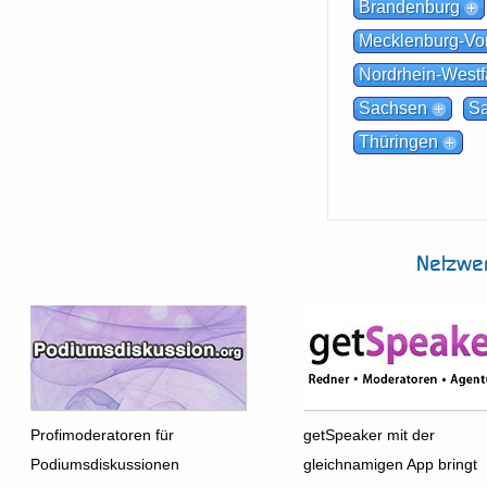
Brandenburg
Mecklenburg-V
Nordrhein-Westf
Sachsen
Sa
Thüringen
Netzwe
Profimoderatoren für
getSpeaker mit der
Podiumsdiskussionen
gleichnamigen App bringt