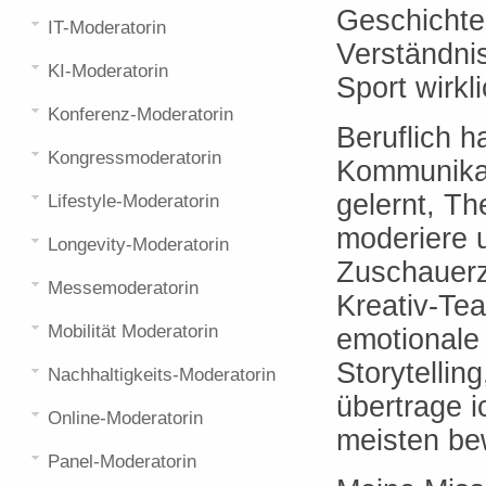
Geschichten
IT-Moderatorin
Verständnis
KI-Moderatorin
Sport wirkl
Konferenz-Moderatorin
Beruflich h
Kongressmoderatorin
Kommunikat
gelernt, Th
Lifestyle-Moderatorin
moderiere 
Longevity-Moderatorin
Zuschauerz
Messemoderatorin
Kreativ-Tea
Mobilität Moderatorin
emotionale
Storytellin
Nachhaltigkeits-Moderatorin
übertrage i
Online-Moderatorin
meisten be
Panel-Moderatorin