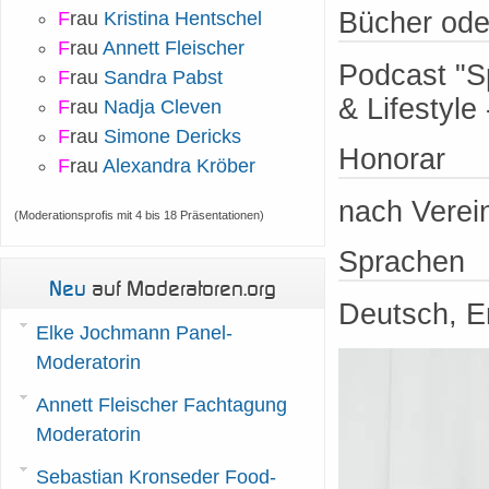
Bücher ode
F
rau
Kristina Hentschel
F
rau
Annett Fleischer
Podcast "S
F
rau
Sandra Pabst
& Lifestyl
F
rau
Nadja Cleven
F
rau
Simone Dericks
Honorar
F
rau
Alexandra Kröber
nach Verei
(Moderationsprofis mit 4 bis 18 Präsentationen)
Sprachen
Neu
auf Moderatoren.org
Deutsch, E
Elke Jochmann Panel-
Moderatorin
Annett Fleischer Fachtagung
Moderatorin
Sebastian Kronseder Food-