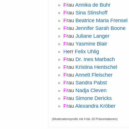
F
rau
Annika de Buhr
F
rau
Sina Stinshoff
F
rau
Beatrice Maria Frensel
F
rau
Jennifer Sarah Boone
F
rau
Juliane Langer
F
rau
Yasmine Blair
H
err
Felix Uhlig
F
rau
Dr. Ines Marbach
F
rau
Kristina Hentschel
F
rau
Annett Fleischer
F
rau
Sandra Pabst
F
rau
Nadja Cleven
F
rau
Simone Dericks
F
rau
Alexandra Kröber
(Moderationsprofis mit 4 bis 18 Präsentationen)