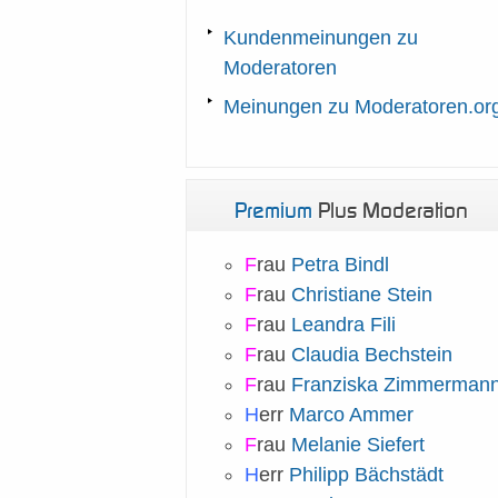
Kundenmeinungen zu
Moderatoren
Meinungen zu Moderatoren.or
Premium
Plus Moderation
F
rau
Petra Bindl
F
rau
Christiane Stein
F
rau
Leandra Fili
F
rau
Claudia Bechstein
F
rau
Franziska Zimmerman
H
err
Marco Ammer
F
rau
Melanie Siefert
H
err
Philipp Bächstädt