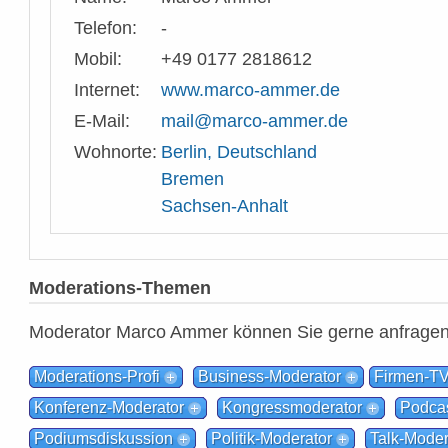
Telefon:
-
Mobil:
+49 0177 2818612
Internet:
www.marco-ammer.de
E-Mail:
mail@marco-ammer.de
Wohnorte:
Berlin, Deutschland
Bremen
Sachsen-Anhalt
Moderations-Themen
Moderator Marco Ammer können Sie gerne anfragen
Moderations-Profi
Business-Moderator
Firmen-TV
Konferenz-Moderator
Kongressmoderator
Podcas
Podiumsdiskussion
Politik-Moderator
Talk-Moder