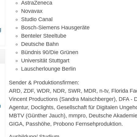
AstraZeneca
Novavax
Studio Canal
Bosch-Siemens Hausgeräte
g
Benteler Steeltube
Deutsche Bahn
Bündnis 90/Die Grünen
Universität Stuttgart
Lauscherlounge Berlin
Sender & Produktionsfirmen:
ARD, ZDF, WDR, NDR, SWR, MDR, n-tv, Florida Factu
Vincent Productions (Sandra Maischberger), DFA - 
n
Agentur, Doclights, Gesellschaft für Digitalen Unge
MBTV (Günther Jauch), mmpro, Deutsche Akademie f
GIGA, Passhöhe, Probono Fernsehproduktion.
Ausbildung/ Studium