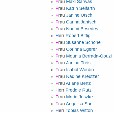
F
rau
Maxi Sarwas
F
rau
Katrin Seifarth
F
rau
Janine Utsch
F
rau
Carina Jantsch
F
rau
Noémi Besedes
H
err
Robert Bittig
F
rau
Susanne Schöne
F
rau
Corinna Egerer
F
rau
Mounia Berrada-Gouzi
F
rau
Janina Treis
F
rau
Isabel Werdin
F
rau
Nadine Kreutzer
F
rau
Ariane Bertz
H
err
Freddie Rutz
F
rau
Maria Jeszke
F
rau
Angelica Suri
H
err
Tobias Witton