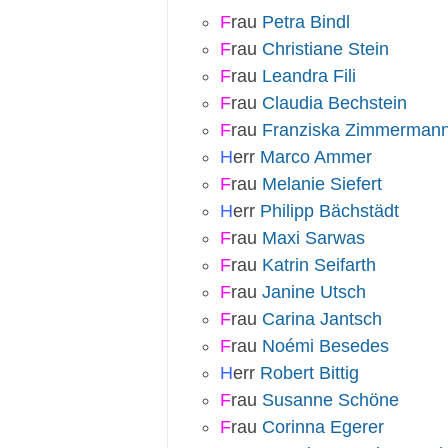
F
rau
Petra Bindl
F
rau
Christiane Stein
F
rau
Leandra Fili
F
rau
Claudia Bechstein
F
rau
Franziska Zimmerman
H
err
Marco Ammer
F
rau
Melanie Siefert
H
err
Philipp Bächstädt
F
rau
Maxi Sarwas
F
rau
Katrin Seifarth
F
rau
Janine Utsch
F
rau
Carina Jantsch
F
rau
Noémi Besedes
H
err
Robert Bittig
F
rau
Susanne Schöne
F
rau
Corinna Egerer