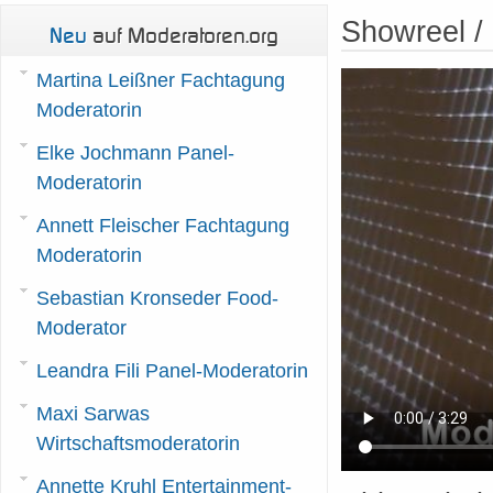
Showreel 
Neu
auf Moderatoren.org
Martina Leißner Fachtagung
Moderatorin
Elke Jochmann Panel-
Moderatorin
Annett Fleischer Fachtagung
Moderatorin
Sebastian Kronseder Food-
Moderator
Leandra Fili Panel-Moderatorin
Maxi Sarwas
Wirtschaftsmoderatorin
Annette Kruhl Entertainment-