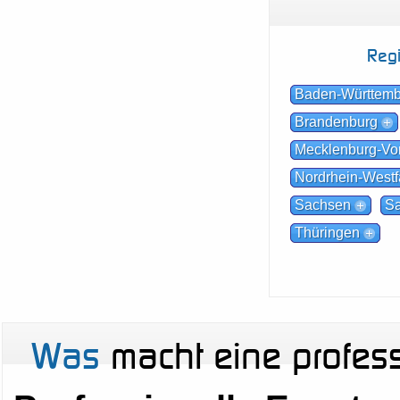
Reg
Baden-Württem
Brandenburg
Mecklenburg-V
Nordrhein-Westf
Sachsen
Sa
Thüringen
Was
macht eine profes