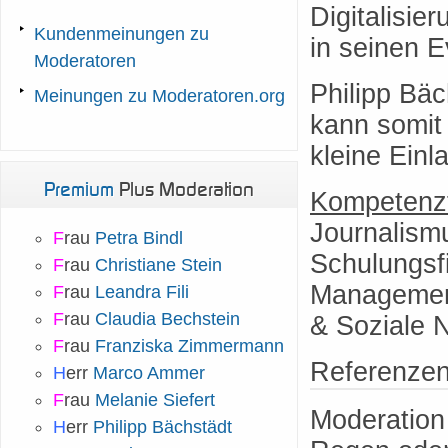
Digitalisie
Kundenmeinungen zu
in seinen E
Moderatoren
Philipp Bäc
Meinungen zu Moderatoren.org
kann somit
kleine Ein
Premium
Plus Moderation
Kompetenzf
Journalismu
F
rau
Petra Bindl
Schulungsfi
F
rau
Christiane Stein
Management
F
rau
Leandra Fili
F
rau
Claudia Bechstein
& Soziale 
F
rau
Franziska Zimmermann
Referenze
H
err
Marco Ammer
F
rau
Melanie Siefert
Moderation
H
err
Philipp Bächstädt