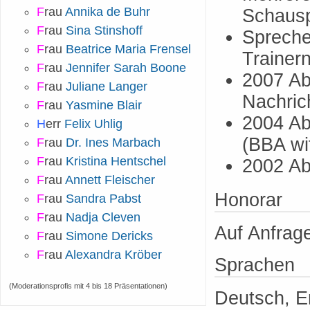
F
rau
Annika de Buhr
Schausp
F
rau
Sina Stinshoff
Spreche
F
rau
Beatrice Maria Frensel
Trainer
F
rau
Jennifer Sarah Boone
2007 Ab
F
rau
Juliane Langer
Nachric
F
rau
Yasmine Blair
2004 Ab
H
err
Felix Uhlig
(BBA wi
F
rau
Dr. Ines Marbach
F
rau
Kristina Hentschel
2002 Ab
F
rau
Annett Fleischer
Honorar
F
rau
Sandra Pabst
F
rau
Nadja Cleven
Auf Anfrag
F
rau
Simone Dericks
F
rau
Alexandra Kröber
Sprachen
(Moderationsprofis mit 4 bis 18 Präsentationen)
Deutsch, E