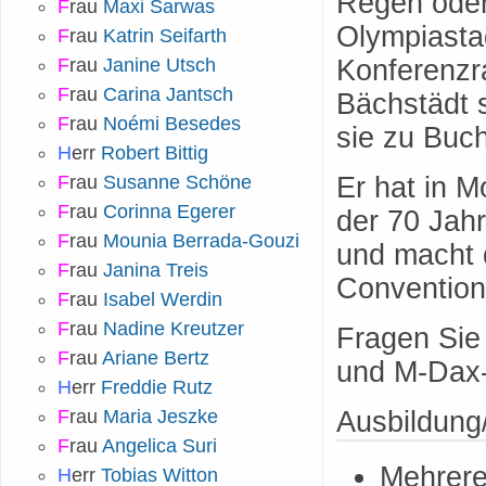
Regen oder 
F
rau
Maxi Sarwas
Olympiasta
F
rau
Katrin Seifarth
F
rau
Janine Utsch
Konferenzra
F
rau
Carina Jantsch
Bächstädt s
F
rau
Noémi Besedes
sie zu Buc
H
err
Robert Bittig
F
rau
Susanne Schöne
Er hat in 
F
rau
Corinna Egerer
der 70 Jahr
F
rau
Mounia Berrada-Gouzi
und macht 
F
rau
Janina Treis
Convention
F
rau
Isabel Werdin
F
rau
Nadine Kreutzer
Fragen Sie 
F
rau
Ariane Bertz
und M-Dax-
H
err
Freddie Rutz
F
rau
Maria Jeszke
Ausbildung
F
rau
Angelica Suri
Mehrere
H
err
Tobias Witton