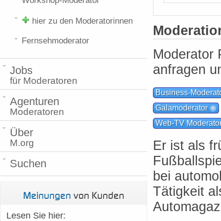
Workshop-Moderator
hier zu den Moderatorinnen
Moderati
Fernsehmoderator
Moderator 
anfragen u
Jobs
für Moderatoren
Business-Moderat
Agenturen
Galamoderator
Moderatoren
Web-TV Moderato
Über
M.org
Er ist als 
Fußballspie
Suchen
bei automob
Tätigkeit 
Meinungen
von Kunden
Automagazi
Lesen Sie hier: