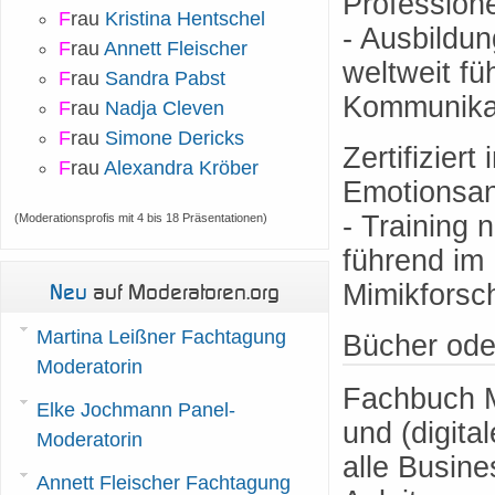
Professione
F
rau
Kristina Hentschel
- Ausbildu
F
rau
Annett Fleischer
weltweit fü
F
rau
Sandra Pabst
Kommunikat
F
rau
Nadja Cleven
F
rau
Simone Dericks
Zertifizier
F
rau
Alexandra Kröber
Emotionsan
- Training
(Moderationsprofis mit 4 bis 18 Präsentationen)
führend im 
Neu
auf Moderatoren.org
Mimikfors
Martina Leißner Fachtagung
Bücher ode
Moderatorin
Fachbuch M
Elke Jochmann Panel-
und (digita
Moderatorin
alle Busine
Annett Fleischer Fachtagung