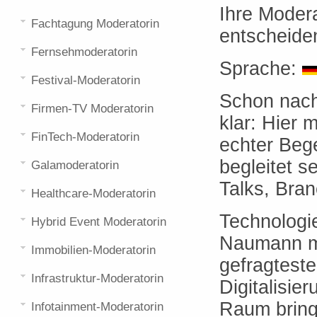
Ihre Modera
Fachtagung Moderatorin
entscheide
Fernsehmoderatorin
Sprache:
Festival-Moderatorin
Schon nach
Firmen-TV Moderatorin
klar: Hier 
FinTech-Moderatorin
echter Beg
begleitet 
Galamoderatorin
Talks, Bra
Healthcare-Moderatorin
Technologie
Hybrid Event Moderatorin
Naumann mac
Immobilien-Moderatorin
gefragteste
Infrastruktur-Moderatorin
Digitalisie
Raum bringt
Infotainment-Moderatorin