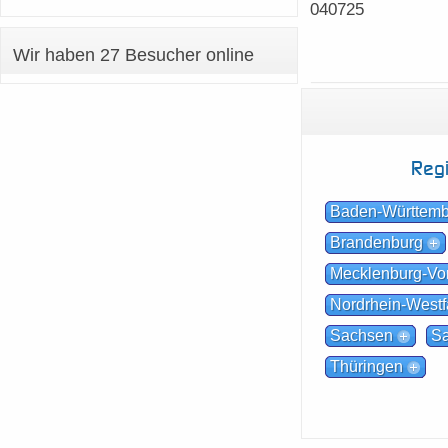
040725
Wir haben 27 Besucher online
Reg
Baden-Württem
Brandenburg
Mecklenburg-V
Nordrhein-Westf
Sachsen
Sa
Thüringen