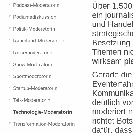
Über 1.500 
Podcast-Moderatorin
ein journal
Podiumsdiskussion
und Handels
Politik-Moderatorin
strategisc
Raumfahrt Moderatorin
Besetzung 
Themen nich
Reisemoderatorin
wirksam pla
Show-Moderatorin
Gerade die
Sportmoderatorin
Eventerfahr
Startup-Moderatorin
Kommunikat
Talk-Moderatorin
deutlich v
moderiert n
Technologie-Moderatorin
richtet Bot
Transformation-Moderatorin
dafür, das