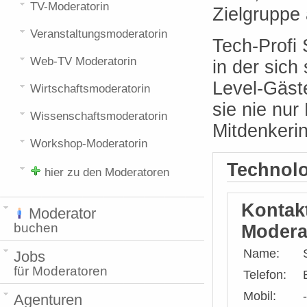
TV-Moderatorin
Zielgrupp
Veranstaltungsmoderatorin
Tech-Profi
Web-TV Moderatorin
in der sic
Level-Gäst
Wirtschaftsmoderatorin
sie nie nu
Wissenschaftsmoderatorin
Mitdenkeri
Workshop-Moderatorin
Technolo
hier zu den Moderatoren
Kontak
Moderator
buchen
Modera
Name:
Jobs
für Moderatoren
Telefon:
Mobil:
-
Agenturen