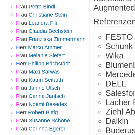
Augmented &
F
rau
Petra Bindl
F
rau
Christiane Stein
Referenze
F
rau
Leandra Fili
F
rau
Claudia Bechstein
FESTO
F
rau
Franziska Zimmermann
Schunk
H
err
Marco Ammer
Wika
F
rau
Melanie Siefert
H
err
Philipp Bächstädt
Blumen
F
rau
Maxi Sarwas
Merced
F
rau
Katrin Seifarth
DELL
F
rau
Janine Utsch
Salesfo
F
rau
Carina Jantsch
Lacher 
F
rau
Noémi Besedes
Ziehl A
H
err
Robert Bittig
Daikin
F
rau
Susanne Schöne
F
rau
Corinna Egerer
Buderu