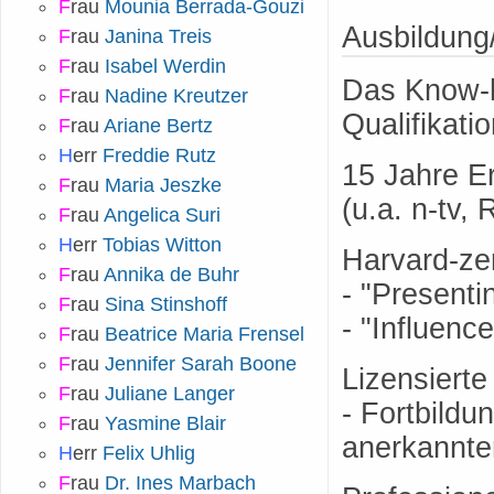
F
rau
Mounia Berrada-Gouzi
Ausbildung
F
rau
Janina Treis
F
rau
Isabel Werdin
Das Know-h
F
rau
Nadine Kreutzer
Qualifikatio
F
rau
Ariane Bertz
H
err
Freddie Rutz
15 Jahre Er
F
rau
Maria Jeszke
(u.a. n-tv,
F
rau
Angelica Suri
H
err
Tobias Witton
Harvard-zer
F
rau
Annika de Buhr
- "Presenti
F
rau
Sina Stinshoff
- "Influenc
F
rau
Beatrice Maria Frensel
F
rau
Jennifer Sarah Boone
Lizensiert
F
rau
Juliane Langer
- Fortbildu
F
rau
Yasmine Blair
anerkannte
H
err
Felix Uhlig
F
rau
Dr. Ines Marbach