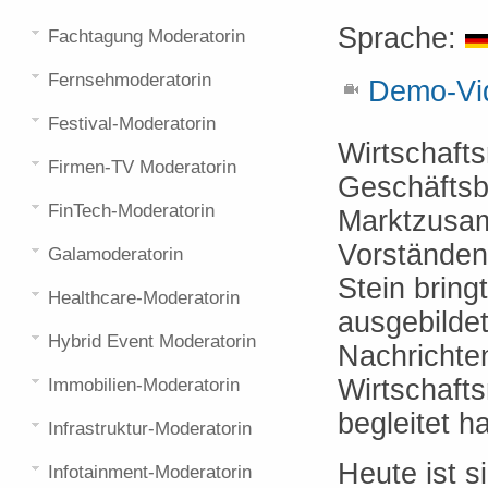
Sprache:
Fachtagung Moderatorin
Fernsehmoderatorin
Demo-Vid
Festival-Moderatorin
Wirtschafts
Firmen-TV Moderatorin
Geschäftsbe
FinTech-Moderatorin
Marktzusam
Vorständen 
Galamoderatorin
Stein bring
Healthcare-Moderatorin
ausgebildet
Hybrid Event Moderatorin
Nachrichten
Wirtschaft
Immobilien-Moderatorin
begleitet ha
Infrastruktur-Moderatorin
Heute ist s
Infotainment-Moderatorin