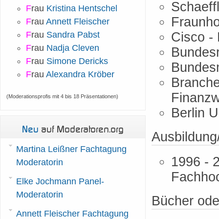
Schaeffl
F
rau
Kristina Hentschel
Fraunho
F
rau
Annett Fleischer
F
rau
Sandra Pabst
Cisco - 
F
rau
Nadja Cleven
Bundesre
F
rau
Simone Dericks
Bundesm
F
rau
Alexandra Kröber
Branche
Finanzw
(Moderationsprofis mit 4 bis 18 Präsentationen)
Berlin 
Neu
auf Moderatoren.org
Ausbildung
Martina Leißner Fachtagung
1996 - 
Moderatorin
Fachhoc
Elke Jochmann Panel-
Moderatorin
Bücher ode
Annett Fleischer Fachtagung