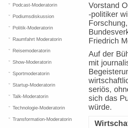
Vorstand Ol
Podcast-Moderatorin
-politiker 
Podiumsdiskussion
Forschung,
Politik-Moderatorin
Bundesverk
Raumfahrt Moderatorin
Friedrich M
Reisemoderatorin
Auf der Bü
mit journal
Show-Moderatorin
Begeisterun
Sportmoderatorin
wirtschaftl
Startup-Moderatorin
seriös, ohn
Talk-Moderatorin
sich das P
würde.
Technologie-Moderatorin
Transformation-Moderatorin
Wirtscha