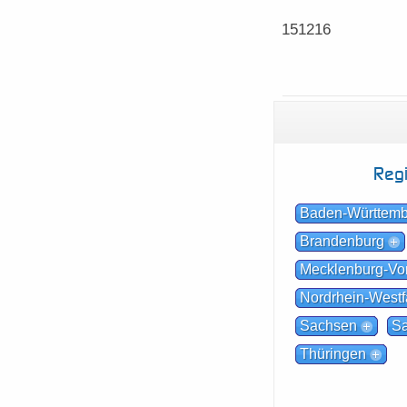
151216
Reg
Baden-Württem
Brandenburg
Mecklenburg-V
Nordrhein-Westf
Sachsen
Sa
Thüringen