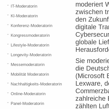
moderiert W
IT-Moderatorin
zwischen t
KI-Moderatorin
den Zukunf
Konferenz-Moderatorin
digitale Tr
Cybersecuri
Kongressmoderatorin
globale Lie
Lifestyle-Moderatorin
Herausford
Longevity-Moderatorin
Sie moderie
Messemoderatorin
die Deutsch
Mobilität Moderatorin
(Microsoft 
Lexware, d
Nachhaltigkeits-Moderatorin
Commerzban
Online-Moderatorin
zahlreiche
Panel-Moderatorin
zählten Lu