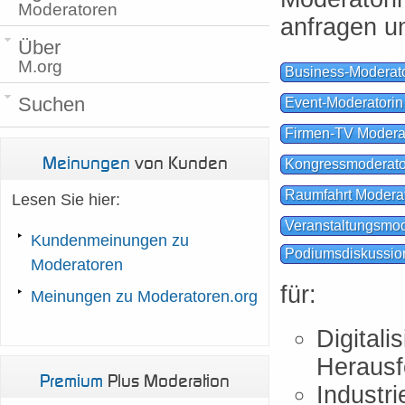
Moderatoren
anfragen u
Über
M.org
Business-Moderato
Suchen
Event-Moderatorin
Firmen-TV Modera
Meinungen
von Kunden
Kongressmoderato
Raumfahrt Moderat
Lesen Sie hier:
Veranstaltungsmod
Kundenmeinungen zu
Podiumsdiskussio
Moderatoren
für:
Meinungen zu Moderatoren.org
Digital
Herausf
Premium
Plus Moderation
Industri