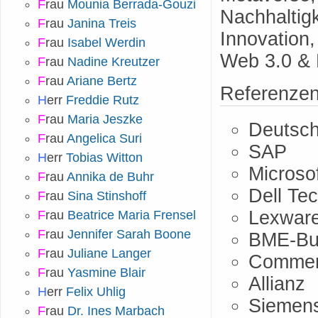
F
rau
Mounia Berrada-Gouzi
Nachhaltigk
F
rau
Janina Treis
Innovation,
F
rau
Isabel Werdin
Web 3.0 & 
F
rau
Nadine Kreutzer
F
rau
Ariane Bertz
Referenze
H
err
Freddie Rutz
F
rau
Maria Jeszke
Deutsch
F
rau
Angelica Suri
SAP
H
err
Tobias Witton
Microso
F
rau
Annika de Buhr
Dell Te
F
rau
Sina Stinshoff
Lexwar
F
rau
Beatrice Maria Frensel
F
rau
Jennifer Sarah Boone
BME-Bu
F
rau
Juliane Langer
Commer
F
rau
Yasmine Blair
Allianz
H
err
Felix Uhlig
Siemen
F
rau
Dr. Ines Marbach