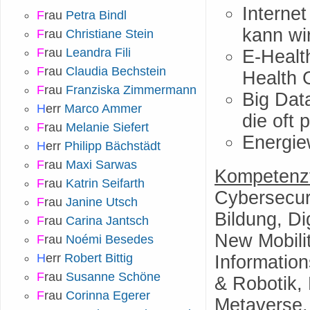
Internet
F
rau
Petra Bindl
kann wir
F
rau
Christiane Stein
F
rau
Leandra Fili
E-Healt
F
rau
Claudia Bechstein
Health 
F
rau
Franziska Zimmermann
Big Dat
H
err
Marco Ammer
die oft 
F
rau
Melanie Siefert
Energi
H
err
Philipp Bächstädt
F
rau
Maxi Sarwas
Kompetenzf
F
rau
Katrin Seifarth
Cybersecuri
F
rau
Janine Utsch
Bildung, Dig
F
rau
Carina Jantsch
New Mobilit
F
rau
Noémi Besedes
H
err
Robert Bittig
Information
F
rau
Susanne Schöne
& Robotik,
F
rau
Corinna Egerer
Metaverse, 