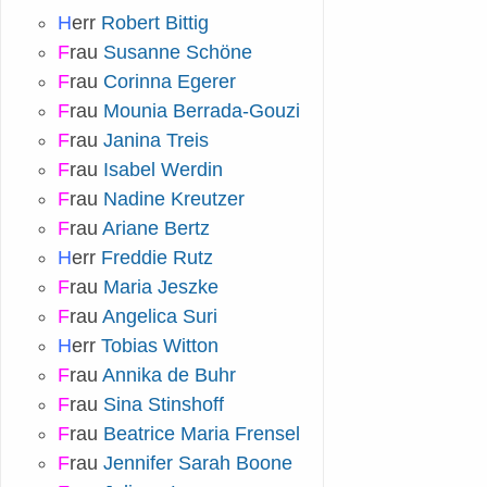
H
err
Robert Bittig
F
rau
Susanne Schöne
F
rau
Corinna Egerer
F
rau
Mounia Berrada-Gouzi
F
rau
Janina Treis
F
rau
Isabel Werdin
F
rau
Nadine Kreutzer
F
rau
Ariane Bertz
H
err
Freddie Rutz
F
rau
Maria Jeszke
F
rau
Angelica Suri
H
err
Tobias Witton
F
rau
Annika de Buhr
F
rau
Sina Stinshoff
F
rau
Beatrice Maria Frensel
F
rau
Jennifer Sarah Boone