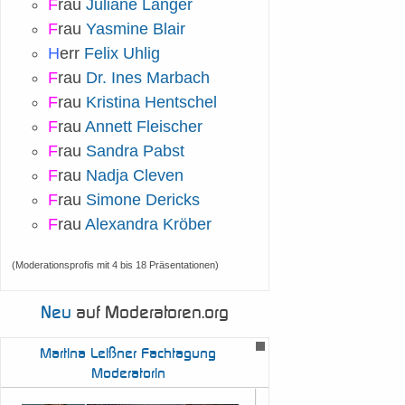
F
rau
Juliane Langer
F
rau
Yasmine Blair
H
err
Felix Uhlig
F
rau
Dr. Ines Marbach
F
rau
Kristina Hentschel
F
rau
Annett Fleischer
F
rau
Sandra Pabst
F
rau
Nadja Cleven
F
rau
Simone Dericks
F
rau
Alexandra Kröber
(Moderationsprofis mit 4 bis 18 Präsentationen)
Neu
auf Moderatoren.org
Martina
Leißner Fachtagung
Moderatorin