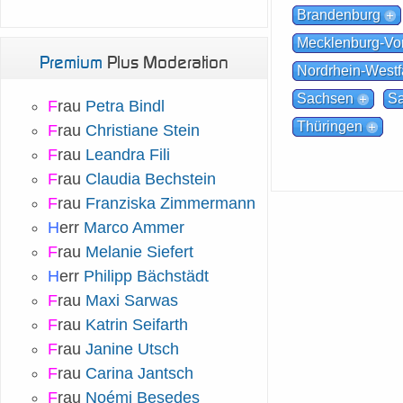
Brandenburg
Mecklenburg-V
Premium
Plus Moderation
Nordrhein-Westf
Sachsen
Sa
F
rau
Petra Bindl
Thüringen
F
rau
Christiane Stein
F
rau
Leandra Fili
F
rau
Claudia Bechstein
F
rau
Franziska Zimmermann
H
err
Marco Ammer
F
rau
Melanie Siefert
H
err
Philipp Bächstädt
F
rau
Maxi Sarwas
F
rau
Katrin Seifarth
F
rau
Janine Utsch
F
rau
Carina Jantsch
F
rau
Noémi Besedes