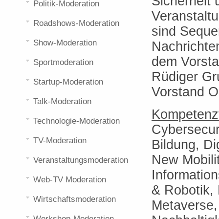
Sicherheit
Politik-Moderation
Veranstalt
Roadshows-Moderation
sind Seque
Show-Moderation
Nachrichte
dem Vorsta
Sportmoderation
Rüdiger Gru
Startup-Moderation
Vorstand Ol
Talk-Moderation
Kompetenzf
Technologie-Moderation
Cybersecuri
TV-Moderation
Bildung, Dig
New Mobilit
Veranstaltungsmoderation
Information
Web-TV Moderation
& Robotik,
Wirtschaftsmoderation
Metaverse, 
Workshop-Moderation