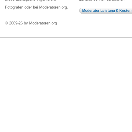
Fotografen oder bei Moderatoren.org.
Moderator Leistung & Kosten
© 2009-26 by Moderatoren.org