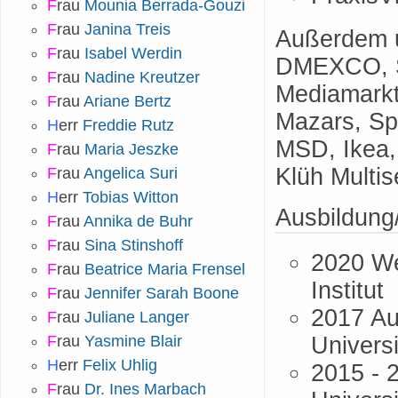
F
rau
Mounia Berrada-Gouzi
F
rau
Janina Treis
Außerdem u.
F
rau
Isabel Werdin
DMEXCO, S
F
rau
Nadine Kreutzer
Mediamarkt
F
rau
Ariane Bertz
Mazars, Sp
H
err
Freddie Rutz
MSD, Ikea, 
F
rau
Maria Jeszke
Klüh Multis
F
rau
Angelica Suri
H
err
Tobias Witton
Ausbildung
F
rau
Annika de Buhr
F
rau
Sina Stinshoff
2020 We
F
rau
Beatrice Maria Frensel
Institut
F
rau
Jennifer Sarah Boone
2017 Au
F
rau
Juliane Langer
F
rau
Yasmine Blair
Univers
H
err
Felix Uhlig
2015 - 
F
rau
Dr. Ines Marbach