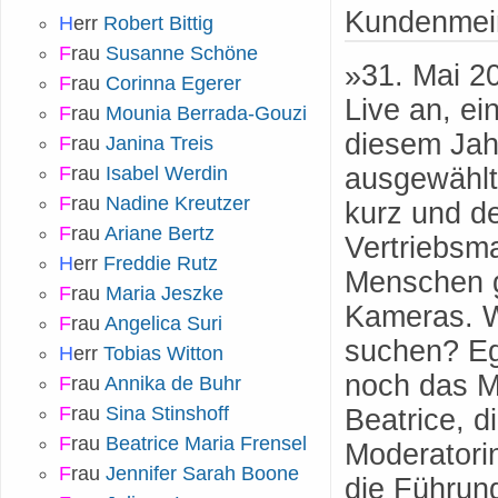
Kundenmei
H
err
Robert Bittig
F
rau
Susanne Schöne
»31. Mai 20
F
rau
Corinna Egerer
Live an, ei
F
rau
Mounia Berrada-Gouzi
diesem Jah
F
rau
Janina Treis
ausgewählt
F
rau
Isabel Werdin
F
rau
Nadine Kreutzer
kurz und de
F
rau
Ariane Bertz
Vertriebsma
H
err
Freddie Rutz
Menschen g
F
rau
Maria Jeszke
Kameras. W
F
rau
Angelica Suri
suchen? Eg
H
err
Tobias Witton
noch das M
F
rau
Annika de Buhr
F
rau
Sina Stinshoff
Beatrice, d
F
rau
Beatrice Maria Frensel
Moderatorin
F
rau
Jennifer Sarah Boone
die Führun