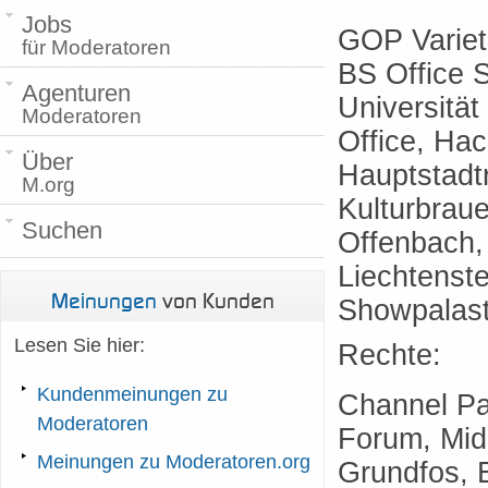
Jobs
GOP Variet
für Moderatoren
BS Office 
Agenturen
Universität
Moderatoren
Office, Ha
Über
Hauptstadt
M.org
Kulturbrau
Suchen
Offenbach,
Liechtenst
Meinungen
von Kunden
Showpalas
Lesen Sie hier:
Rechte:
Kundenmeinungen zu
Channel Pa
Moderatoren
Forum, Mide
Meinungen zu Moderatoren.org
Grundfos, 