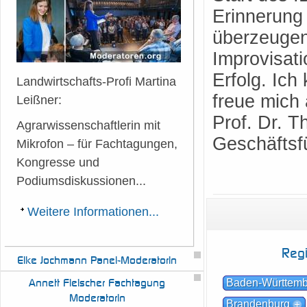
Erinnerung
überzeugen
Improvisat
Erfolg. Ich
Landwirtschafts-Profi Martina
freue mich
Leißner:
Prof. Dr. 
Agrarwissenschaftlerin mit
Geschäftsf
Mikrofon – für Fachtagungen,
Kongresse und
Podiumsdiskussionen...
Weitere Informationen...
Reg
Elke
Jochmann Panel-Moderatorin
Annett
Fleischer Fachtagung
Baden-Württem
Moderatorin
Brandenburg