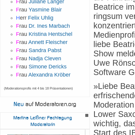
F
rau
Juliane Langer
Beatrice i
F
rau
Yasmine Blair
ringsum ve
H
err
Felix Uhlig
konzentrier
F
rau
Dr. Ines Marbach
Medienprofi
F
rau
Kristina Hentschel
F
rau
Annett Fleischer
liebe Beatr
F
rau
Sandra Pabst
Show melde 
F
rau
Nadja Cleven
Uwe Rönsch
F
rau
Simone Dericks
Software 
F
rau
Alexandra Kröber
»Liebe Beat
(Moderationsprofis mit 4 bis 18 Präsentationen)
erfrischend
Moderation
Neu
auf Moderatoren.org
Lower Saxon
Martina
Leißner Fachtagung
wichtig, da
Moderatorin
Start des I