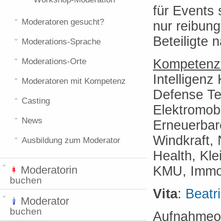
für Events 
Moderatoren gesucht?
nur reibung
Beteiligte 
Moderations-Sprache
Kompetenzf
Moderations-Orte
Intelligenz
Moderatoren mit Kompetenz
Defense Tec
Casting
Elektromobi
News
Erneuerbare
Windkraft, 
Ausbildung zum Moderator
Health, Kl
KMU, Immob
Moderatorin
buchen
Vita
:
Beatr
Moderator
buchen
Aufnahmeo