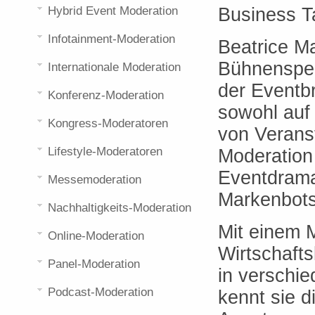
Business T
Hybrid Event Moderation
Infotainment-Moderation
Beatrice Ma
Bühnenspezi
Internationale Moderation
der Eventbr
Konferenz-Moderation
sowohl auf 
Kongress-Moderatoren
von Veranst
Lifestyle-Moderatoren
Moderation 
Eventdrama
Messemoderation
Markenbots
Nachhaltigkeits-Moderation
Mit einem 
Online-Moderation
Wirtschaft
Panel-Moderation
in verschi
Podcast-Moderation
kennt sie 