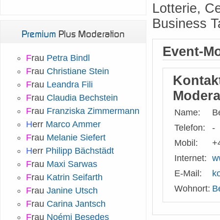
Lotterie, C
Business T
Premium
Plus Moderation
Event-Mo
F
rau
Petra Bindl
F
rau
Christiane Stein
Kontak
F
rau
Leandra Fili
Modera
F
rau
Claudia Bechstein
F
rau
Franziska Zimmermann
Name:
B
H
err
Marco Ammer
Telefon:
-
F
rau
Melanie Siefert
Mobil:
+
H
err
Philipp Bächstädt
Internet:
w
F
rau
Maxi Sarwas
E-Mail:
k
F
rau
Katrin Seifarth
Wohnort:
B
F
rau
Janine Utsch
F
rau
Carina Jantsch
F
rau
Noémi Besedes