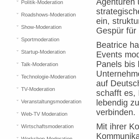
Agenturen 
Politik-Moderation
strategisch
Roadshows-Moderation
ein, strukt
Show-Moderation
Gespür für
Sportmoderation
Beatrice ha
Startup-Moderation
Events mod
Panels bis 
Talk-Moderation
Unternehme
Technologie-Moderation
auf Deutsc
TV-Moderation
schafft es,
lebendig z
Veranstaltungsmoderation
verbinden.
Web-TV Moderation
Mit ihrer 
Wirtschaftsmoderation
Kommunikat
Workshop-Moderation