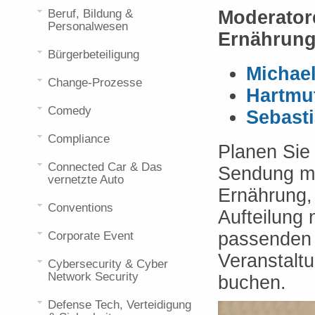
Beruf, Bildung &
Moderator
Personalwesen
Ernährun
Bürgerbeteiligung
Michae
Change-Prozesse
Hartmu
Comedy
Sebast
Compliance
Planen Sie 
Connected Car & Das
Sendung mi
vernetzte Auto
Ernährung,
Conventions
Aufteilung
passenden 
Corporate Event
Veranstaltu
Cybersecurity & Cyber
Network Security
buchen.
Defense Tech, Verteidigung