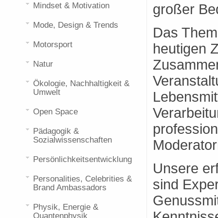
Mindset & Motivation
großer Be
Mode, Design & Trends
Das Thema
Motorsport
heutigen Z
Zusammenh
Natur
Veranstal
Ökologie, Nachhaltigkeit &
Umwelt
Lebensmit
Verarbeitu
Open Space
profession
Pädagogik &
Sozialwissenschaften
Moderator
Persönlichkeitsentwicklung
Unsere er
Personalities, Celebrities &
sind Expe
Brand Ambassadors
Genussmitt
Physik, Energie &
Kenntniss
Quantenphysik