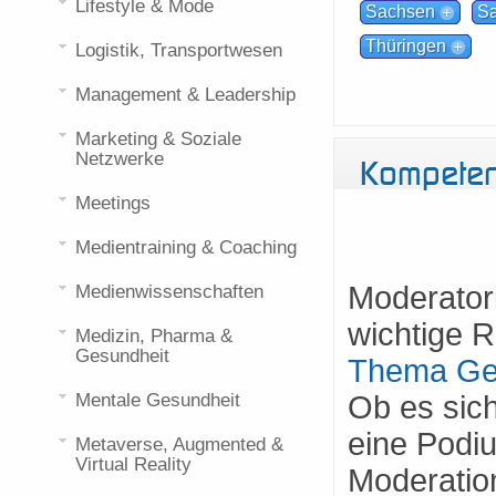
Lifestyle & Mode
Sachsen
Sa
Thüringen
Logistik, Transportwesen
Management & Leadership
Marketing & Soziale
Netzwerke
Kompeten
Meetings
Medientraining & Coaching
Moderator
Medienwissenschaften
wichtige R
Medizin, Pharma &
Gesundheit
Thema Gen
Mentale Gesundheit
Ob es sic
eine Podi
Metaverse, Augmented &
Virtual Reality
Moderation