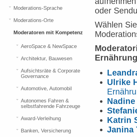
aufnehmen 
Moderations-Sprache
oder Sendu
Moderations-Orte
Wählen Sie
Moderatoren mit Kompetenz
Moderation
AeroSpace & NewSpace
Moderator
Ernährun
Architektur, Bauwesen
Aufsichtsräte & Corporate
Leandra
Governance
Ulrike
Automotive, Automobil
Ernähru
Nadine
Autonomes Fahren &
selbstfahrende Fahrzeuge
Stefani
Award-Verleihung
Katrin 
Janina 
Banken, Versicherung