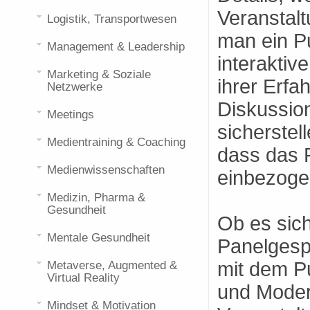
Veranstalt
Logistik, Transportwesen
man ein Pu
Management & Leadership
interaktiv
Marketing & Soziale
ihrer Erfa
Netzwerke
Diskussio
Meetings
sicherstel
Medientraining & Coaching
dass das P
Medienwissenschaften
einbezoge
Medizin, Pharma &
Gesundheit
Ob es sic
Mentale Gesundheit
Panelgesp
mit dem P
Metaverse, Augmented &
Virtual Reality
und Moder
Mindset & Motivation