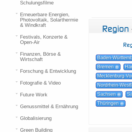
Schulungsfilme
Erneuerbare Energien,
Photovoltaik, Solarthermie
& Windkraft
Region
Festivals, Konzerte &
Open-Air
Reg
Finanzen, Börse &
Baden-Württem
Wirtschaft
Bremen
Ha
Forschung & Entwicklung
Mecklenburg-V
Fotografie & Video
Nordrhein-Westf
Sachsen
Sa
Future Work
Thüringen
Genussmittel & Ernährung
Globalisierung
Green Building