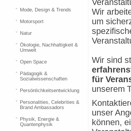
Veranstaltu
Mode, Design & Trends
Wir arbei
um sicherz
Motorsport
spezifisch
Natur
Veranstalt
Ökologie, Nachhaltigkeit &
Umwelt
Wir sind s
Open Space
erfahren
Pädagogik &
für Vera
Sozialwissenschaften
unserem T
Persönlichkeitsentwicklung
Kontaktie
Personalities, Celebrities &
Brand Ambassadors
unser Ange
Physik, Energie &
können, ei
Quantenphysik