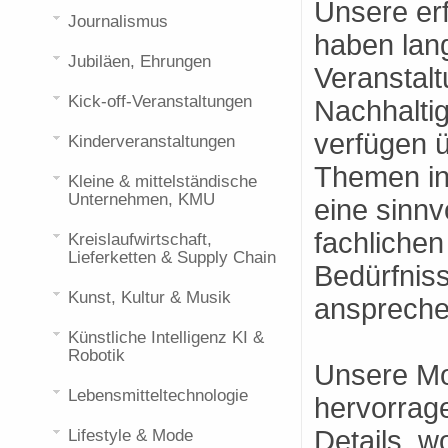
Unsere er
Journalismus
haben lang
Jubiläen, Ehrungen
Veranstal
Kick-off-Veranstaltungen
Nachhaltig
verfügen 
Kinderveranstaltungen
Themen in
Kleine & mittelständische
Unternehmen, KMU
eine sinnv
fachlichen
Kreislaufwirtschaft,
Lieferketten & Supply Chain
Bedürfniss
Kunst, Kultur & Musik
anspreche
Künstliche Intelligenz KI &
Robotik
Unsere Mo
Lebensmitteltechnologie
hervorrag
Details, w
Lifestyle & Mode