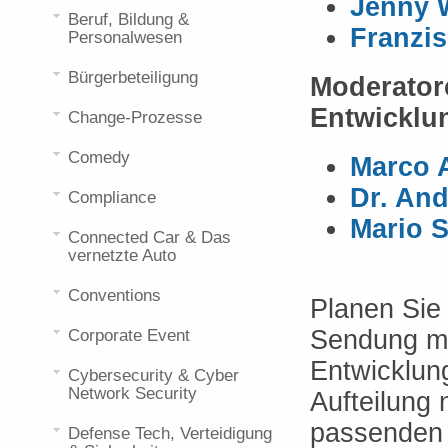
Jenny 
Beruf, Bildung &
Franzi
Personalwesen
Bürgerbeteiligung
Moderator
Entwicklu
Change-Prozesse
Comedy
Marco
Dr. An
Compliance
Mario 
Connected Car & Das
vernetzte Auto
Conventions
Planen Sie 
Sendung mi
Corporate Event
Entwicklun
Cybersecurity & Cyber
Network Security
Aufteilung
passenden 
Defense Tech, Verteidigung