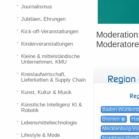
Journalismus
Jubiläen, Ehrungen
Kick-off-Veranstaltungen
Moderation
Moderatore
Kinderveranstaltungen
Kleine & mittelständische
Unternehmen, KMU
Kreislaufwirtschaft,
Region
Lieferketten & Supply Chain
Kunst, Kultur & Musik
Reg
Künstliche Intelligenz KI &
Baden-Württem
Robotik
Bremen
Ha
Lebensmitteltechnologie
Mecklenburg-V
Lifestyle & Mode
Nordrhein-Westf