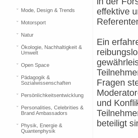
in der For
effektive 
Mode, Design & Trends
Referenten
Motorsport
Natur
Ein erfahr
Ökologie, Nachhaltigkeit &
reibungsl
Umwelt
gewährlei
Open Space
Teilnehmer
Pädagogik &
Fragen ste
Sozialwissenschaften
Moderator
Persönlichkeitsentwicklung
und Konfli
Personalities, Celebrities &
Teilnehme
Brand Ambassadors
beteiligt s
Physik, Energie &
Quantenphysik