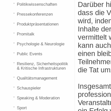
Darüber h
Politikwissenschaften
dass die V
Pressekonferenzen
wird, inde
Produktpräsentationen
Inhalte de
Promitalk
vermittelt
kann auch 
Psychologie & Neurologie
einen blei
Public Events
Teilnehmer
Resilienz, Sicherheitspolitik
& Kritische Infrastrukturen
die Tat u
Qualitätsmanagement
Insgesamt
Schauspieler
profession
Speaking & Moderation
Veranstal
Sport
ein Erfolg