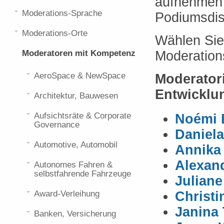
aufnehmen 
Moderations-Sprache
Podiumsdis
Moderations-Orte
Wählen Sie
Moderatoren mit Kompetenz
Moderation
AeroSpace & NewSpace
Moderator
Entwicklu
Architektur, Bauwesen
Aufsichtsräte & Corporate
Noémi 
Governance
Daniela
Automotive, Automobil
Annika
Alexan
Autonomes Fahren &
selbstfahrende Fahrzeuge
Juliane
Award-Verleihung
Christi
Janina 
Banken, Versicherung