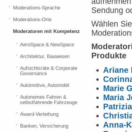
aufnehmen 
Moderations-Sprache
Sendung od
Moderations-Orte
Wählen Sie
Moderatoren mit Kompetenz
Moderation
AeroSpace & NewSpace
Moderator
Produkte
Architektur, Bauwesen
Aufsichtsräte & Corporate
Ariane 
Governance
Corinn
Automotive, Automobil
Marie 
Maria J
Autonomes Fahren &
selbstfahrende Fahrzeuge
Patrizi
Award-Verleihung
Christi
Anna-Ka
Banken, Versicherung