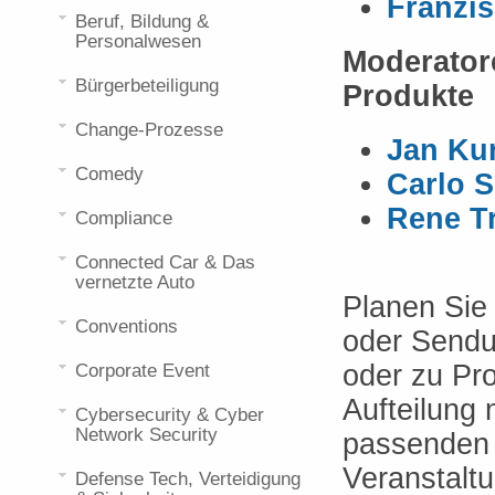
Franzi
Beruf, Bildung &
Personalwesen
Moderator
Bürgerbeteiligung
Produkte
Change-Prozesse
Jan Ku
Comedy
Carlo 
Rene T
Compliance
Connected Car & Das
vernetzte Auto
Planen Sie
Conventions
oder Sendu
oder zu Pr
Corporate Event
Aufteilung
Cybersecurity & Cyber
Network Security
passenden 
Veranstaltu
Defense Tech, Verteidigung