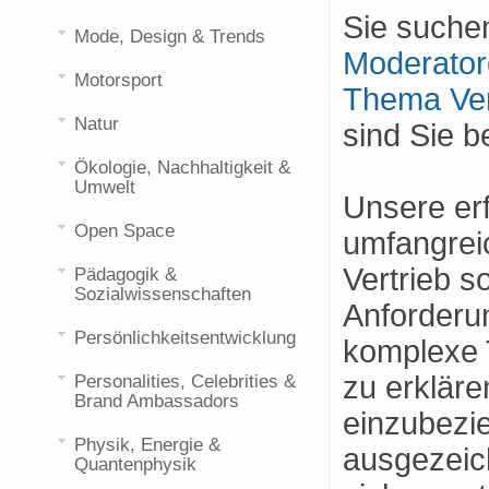
Sie suche
Mode, Design & Trends
Moderator
Motorsport
Thema Ver
Natur
sind Sie b
Ökologie, Nachhaltigkeit &
Umwelt
Unsere er
Open Space
umfangrei
Vertrieb s
Pädagogik &
Sozialwissenschaften
Anforderun
Persönlichkeitsentwicklung
komplexe 
zu erkläre
Personalities, Celebrities &
Brand Ambassadors
einzubezi
Physik, Energie &
ausgezeic
Quantenphysik