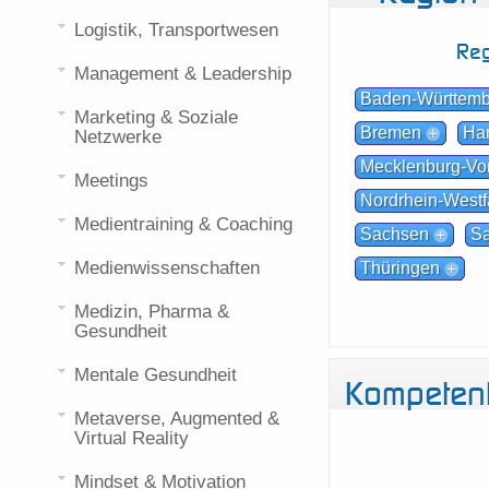
Logistik, Transportwesen
Reg
Management & Leadership
Baden-Württem
Marketing & Soziale
Bremen
Ha
Netzwerke
Mecklenburg-V
Meetings
Nordrhein-Westf
Medientraining & Coaching
Sachsen
Sa
Medienwissenschaften
Thüringen
Medizin, Pharma &
Gesundheit
Mentale Gesundheit
Kompeten
Metaverse, Augmented &
Virtual Reality
Mindset & Motivation