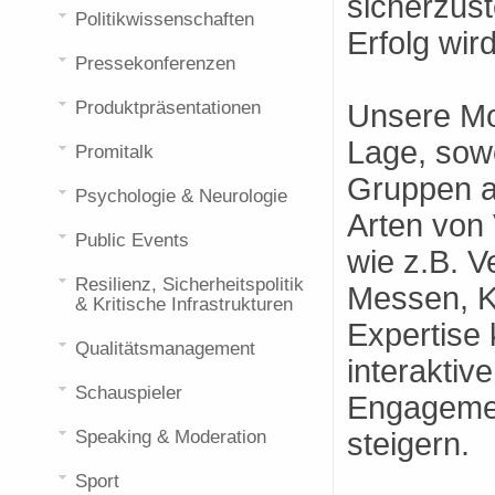
sicherzust
Politikwissenschaften
Erfolg wird
Pressekonferenzen
Produktpräsentationen
Unsere Mo
Lage, sowo
Promitalk
Gruppen a
Psychologie & Neurologie
Arten von
Public Events
wie z.B. V
Resilienz, Sicherheitspolitik
Messen, Ko
& Kritische Infrastrukturen
Expertise 
Qualitätsmanagement
interaktiv
Schauspieler
Engagemen
Speaking & Moderation
steigern.
Sport