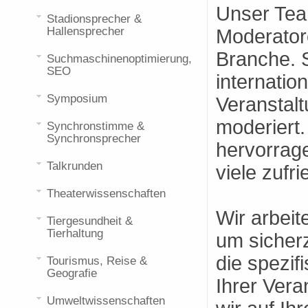
Unser Tea
Stadionsprecher &
Hallensprecher
Moderatore
Branche. S
Suchmaschinenoptimierung,
SEO
internatio
Symposium
Veranstalt
moderiert.
Synchronstimme &
Synchronsprecher
hervorrag
Talkrunden
viele zuf
Theaterwissenschaften
Wir arbei
Tiergesundheit &
Tierhaltung
um sicher
die spezi
Tourismus, Reise &
Geografie
Ihrer Vera
Umweltwissenschaften