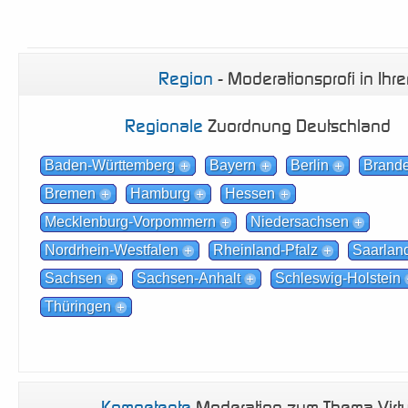
Region
- Moderationsprofi in Ihr
Regionale
Zuordnung Deutschland
Baden-Württemberg
Bayern
Berlin
Brand
Bremen
Hamburg
Hessen
Mecklenburg-Vorpommern
Niedersachsen
Nordrhein-Westfalen
Rheinland-Pfalz
Saarlan
Sachsen
Sachsen-Anhalt
Schleswig-Holstein
Thüringen
Kompetente
Moderation zum Thema Virtu