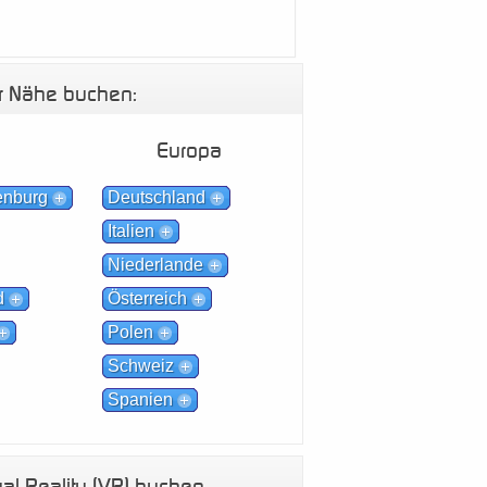
er Nähe buchen:
Europa
enburg
Deutschland
Italien
Niederlande
d
Österreich
Polen
Schweiz
Spanien
al Reality (VR) buchen