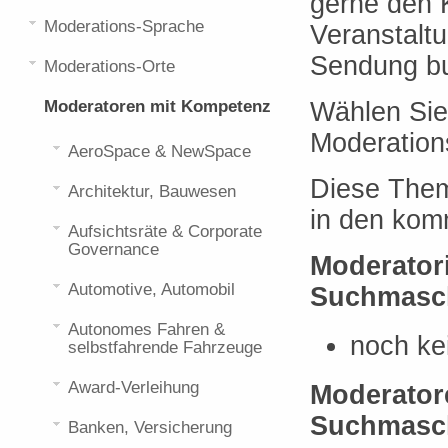
gerne den 
Moderations-Sprache
Veranstalt
Sendung b
Moderations-Orte
Moderatoren mit Kompetenz
Wählen Sie
Moderation
AeroSpace & NewSpace
Diese Them
Architektur, Bauwesen
in den kom
Aufsichtsräte & Corporate
Governance
Moderator
Automotive, Automobil
Suchmasch
Autonomes Fahren &
noch ke
selbstfahrende Fahrzeuge
Award-Verleihung
Moderator
Suchmasch
Banken, Versicherung