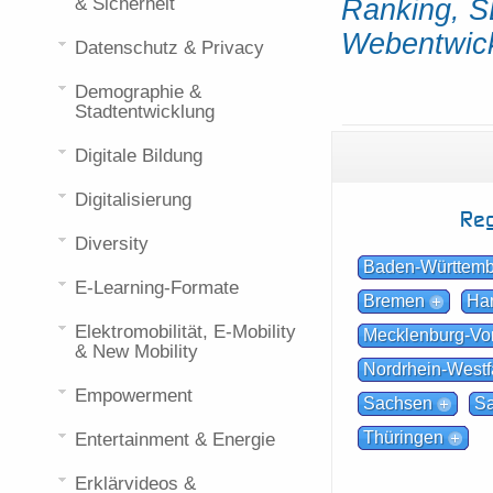
& Sicherheit
Ranking, S
Webentwic
Datenschutz & Privacy
Demographie &
Stadtentwicklung
Digitale Bildung
Digitalisierung
Reg
Diversity
Baden-Württem
E-Learning-Formate
Bremen
Ha
Elektromobilität, E-Mobility
Mecklenburg-V
& New Mobility
Nordrhein-Westf
Empowerment
Sachsen
Sa
Thüringen
Entertainment & Energie
Erklärvideos &