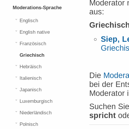
Moderator 
Moderations-Sprache
aus:
Englisch
Griechisc
English native
Siep, L
Französisch
Griechi
Griechisch
Hebräisch
Die
Modera
Italienisch
bei der En
Japanisch
Moderator 
Luxemburgisch
Suchen Si
Niederländisch
spricht
od
Polnisch