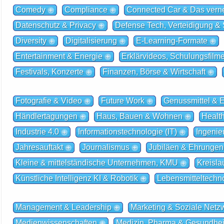
Comedy
Compliance
Connected Car & Das verne
Datenschutz & Privacy
Defense Tech, Verteidigung & 
Diversity
Digitalisierung
E-Learning-Formate
Entertainment & Energie
Erklärvideos, Schulungsfilm
Festivals, Konzerte
Finanzen, Börse & Wirtschaft
Fotografie & Video
Future Work
Genussmittel & 
Händlertagungen
Haus, Bauen & Wohnen
Healt
Industrie 4.0
Informationstechnologie (IT)
Ingenie
Jahresauftakt
Journalismus
Jubiläen & Ehrungen
Kleine & mittelständische Unternehmen, KMU
Kreisla
Künstliche Intelligenz KI & Robotik
Lebensmitteltechn
Management & Leadership
Marketing & Soziale Netz
Medienwissenschaften
Medizin, Pharma & Gesundhei