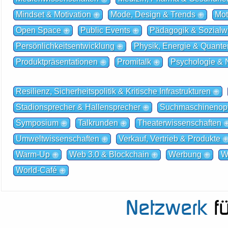
Mindset & Motivation
Mode, Design & Trends
Mot
Open Space
Public Events
Pädagogik & Sozialw
Persönlichkeitsentwicklung
Physik, Energie & Quante
Produktpräsentationen
Promitalk
Psychologie & 
Resilienz, Sicherheitspolitik & Kritische Infrastrukturen
Stadionsprecher & Hallensprecher
Suchmaschinenopt
Symposium
Talkrunden
Theaterwissenschaften
Umweltwissenschaften
Verkauf, Vertrieb & Produkte
Warm-Up
Web 3.0 & Blockchain
Werbung
W
World-Café
Netzwerk
fü