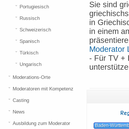
Sie sind gr
Portugiesisch
griechisch
Russisch
in Griechi
Schweizerisch
in einem a
präsentiere
Spanisch
Moderator 
Türkisch
- Für TV 
Ungarisch
unterstütz
Moderations-Orte
Moderatoren mit Kompetenz
Casting
News
Reg
Ausbildung zum Moderator
Baden-Württem