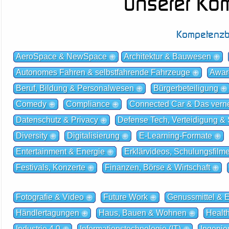
unserer Ko
Kompetenzb
AeroSpace & NewSpace
Architektur & Bauwesen
Autonomes Fahren & selbstfahrende Fahrzeuge
Awar
Beruf, Bildung & Personalwesen
Bürgerbeteiligung
Comedy
Compliance
Connected Car & Das verne
Datenschutz & Privacy
Defense Tech, Verteidigung & 
Diversity
Digitalisierung
E-Learning-Formate
Entertainment & Energie
Erklärvideos, Schulungsfilm
Festivals, Konzerte
Finanzen, Börse & Wirtschaft
Fotografie & Video
Future Work
Genussmittel & 
Händlertagungen
Haus, Bauen & Wohnen
Healt
Industrie 4.0
Informationstechnologie (IT)
Ingenie