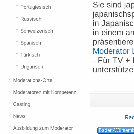
Sie sind ja
Portugiesisch
japanischs
Russisch
in Japanis
Schweizerisch
in einem a
präsentiere
Spanisch
Moderator 
Türkisch
- Für TV 
Ungarisch
unterstütz
Moderations-Orte
Moderatoren mit Kompetenz
Casting
News
Reg
Ausbildung zum Moderator
Baden-Württem