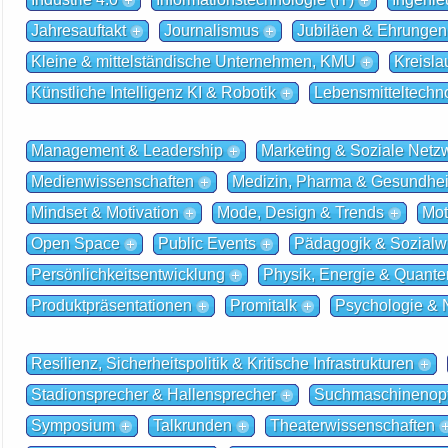
Jahresauftakt
Journalismus
Jubiläen & Ehrungen
Kleine & mittelständische Unternehmen, KMU
Kreisla
Künstliche Intelligenz KI & Robotik
Lebensmitteltechn
Management & Leadership
Marketing & Soziale Netz
Medienwissenschaften
Medizin, Pharma & Gesundhei
Mindset & Motivation
Mode, Design & Trends
Mot
Open Space
Public Events
Pädagogik & Sozialw
Persönlichkeitsentwicklung
Physik, Energie & Quante
Produktpräsentationen
Promitalk
Psychologie & 
Resilienz, Sicherheitspolitik & Kritische Infrastrukturen
Stadionsprecher & Hallensprecher
Suchmaschinenopt
Symposium
Talkrunden
Theaterwissenschaften