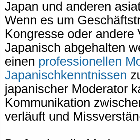
Japan und anderen asiati
Weitere Informationen...
Wirtschaftskongresse,...
Wenn es um Geschäftstr
Weitere Informationen...
Kongresse oder andere V
Japanisch abgehalten wer
einen
professionellen Mo
Japanischkenntnissen
zu
japanischer Moderator k
Kommunikation zwischen
verläuft und Missverstä