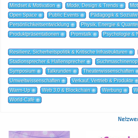
Mindset & Motivation
Mode, Design & Trends
Mot
Open Space
Public Events
Pädagogik & Sozialw
Persönlichkeitsentwicklung
Physik, Energie & Quante
Produktpräsentationen
Promitalk
Psychologie & 
Resilienz, Sicherheitspolitik & Kritische Infrastrukturen
Stadionsprecher & Hallensprecher
Suchmaschinenopt
Symposium
Talkrunden
Theaterwissenschaften
Umweltwissenschaften
Verkauf, Vertrieb & Produkte
Warm-Up
Web 3.0 & Blockchain
Werbung
W
World-Café
Netzwe