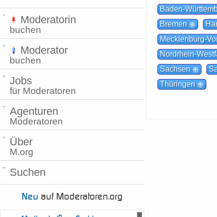
Baden-Württem
Moderatorin
Bremen
Ha
buchen
Mecklenburg-V
Moderator
Nordrhein-Westf
buchen
Sachsen
Sa
Jobs
Thüringen
für Moderatoren
Agenturen
Moderatoren
Über
M.org
Suchen
Neu
auf Moderatoren.org