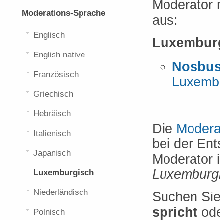
Moderator 
Moderations-Sprache
aus:
Englisch
Luxemburg
English native
Nosbus
Französisch
Luxemb
Griechisch
Hebräisch
Die
Modera
Italienisch
bei der En
Japanisch
Moderator 
Luxemburg
Luxemburgisch
Niederländisch
Suchen Si
spricht
od
Polnisch